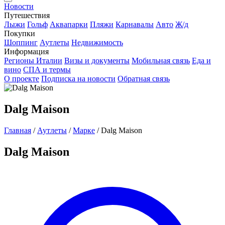
Новости
Путешествия
Лыжи
Гольф
Аквапарки
Пляжи
Карнавалы
Авто
Ж/д
Покупки
Шоппинг
Аутлеты
Недвижимость
Информация
Регионы Италии
Визы и документы
Мобильная связь
Еда и
вино
СПА и термы
О проекте
Подписка на новости
Обратная связь
Dalg Maison
Главная
/
Аутлеты
/
Марке
/
Dalg Maison
Dalg Maison