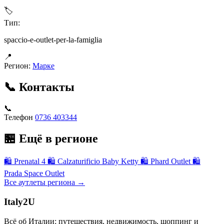
🏷
Тип:
spaccio-e-outlet-per-la-famiglia
📍
Регион:
Марке
📞 Контакты
📞
Телефон
0736 403344
🏪 Ещё в регионе
🛍
Prenatal 4
🛍
Calzaturificio Baby Ketty
🛍
Phard Outlet
🛍
Prada Space Outlet
Все аутлеты региона →
Italy
2U
Всё об Италии: путешествия, недвижимость, шоппинг и