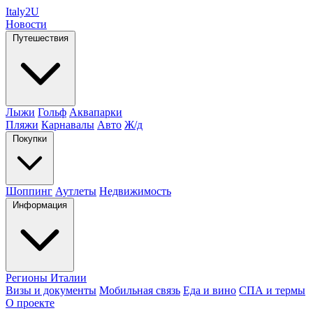
Italy
2U
Новости
Путешествия
Лыжи
Гольф
Аквапарки
Пляжи
Карнавалы
Авто
Ж/д
Покупки
Шоппинг
Аутлеты
Недвижимость
Информация
Регионы Италии
Визы и документы
Мобильная связь
Еда и вино
СПА и термы
О проекте