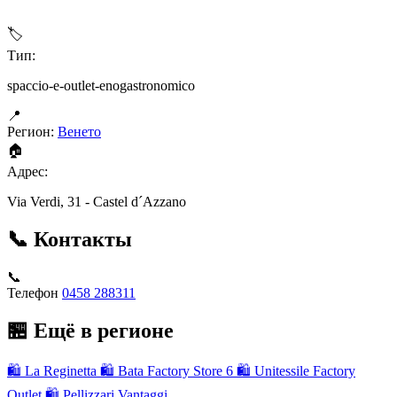
🏷
Тип:
spaccio-e-outlet-enogastronomico
📍
Регион:
Венето
🏠
Адрес:
Via Verdi, 31 - Castel d´Azzano
📞 Контакты
📞
Телефон
0458 288311
🏪 Ещё в регионе
🛍
La Reginetta
🛍
Bata Factory Store 6
🛍
Unitessile Factory
Outlet
🛍
Pellizzari Vantaggi