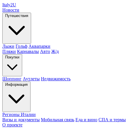
Italy
2U
Новости
Путешествия
Лыжи
Гольф
Аквапарки
Пляжи
Карнавалы
Авто
Ж/д
Покупки
Шоппинг
Аутлеты
Недвижимость
Информация
Регионы Италии
Визы и документы
Мобильная связь
Еда и вино
СПА и термы
О проекте