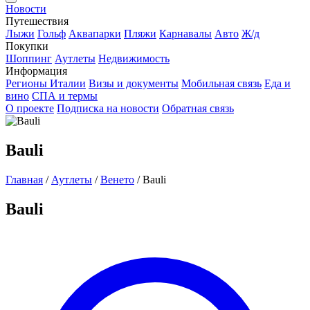
Новости
Путешествия
Лыжи
Гольф
Аквапарки
Пляжи
Карнавалы
Авто
Ж/д
Покупки
Шоппинг
Аутлеты
Недвижимость
Информация
Регионы Италии
Визы и документы
Мобильная связь
Еда и
вино
СПА и термы
О проекте
Подписка на новости
Обратная связь
Bauli
Главная
/
Аутлеты
/
Венето
/
Bauli
Bauli