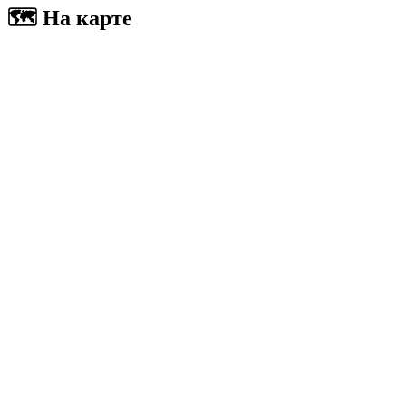
🗺
На карте