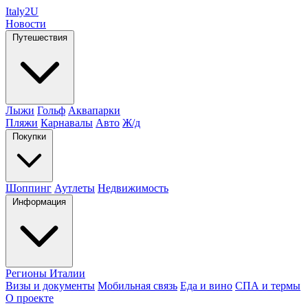
Italy
2U
Новости
Путешествия
Лыжи
Гольф
Аквапарки
Пляжи
Карнавалы
Авто
Ж/д
Покупки
Шоппинг
Аутлеты
Недвижимость
Информация
Регионы Италии
Визы и документы
Мобильная связь
Еда и вино
СПА и термы
О проекте