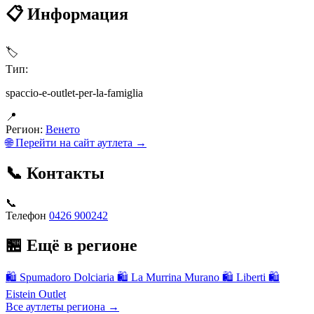
📋 Информация
🏷
Тип:
spaccio-e-outlet-per-la-famiglia
📍
Регион:
Венето
🌐 Перейти на сайт аутлета →
📞 Контакты
📞
Телефон
0426 900242
🏪 Ещё в регионе
🛍
Spumadoro Dolciaria
🛍
La Murrina Murano
🛍
Liberti
🛍
Eistein Outlet
Все аутлеты региона →