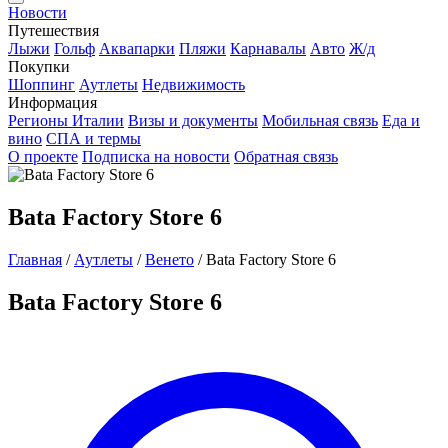
Новости
Путешествия
Лыжи
Гольф
Аквапарки
Пляжи
Карнавалы
Авто
Ж/д
Покупки
Шоппинг
Аутлеты
Недвижимость
Информация
Регионы Италии
Визы и документы
Мобильная связь
Еда и
вино
СПА и термы
О проекте
Подписка на новости
Обратная связь
Bata Factory Store 6
Главная
/
Аутлеты
/
Венето
/
Bata Factory Store 6
Bata Factory Store 6