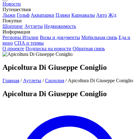
Новости
Путешествия
Лыжи
Гольф
Аквапарки
Пляжи
Карнавалы
Авто
Ж/д
Покупки
Шоппинг
Аутлеты
Недвижимость
Информация
Регионы Италии
Визы и документы
Мобильная связь
Еда и
вино
СПА и термы
О проекте
Подписка на новости
Обратная связь
Apicoltura Di Giuseppe Coniglio
Главная
/
Аутлеты
/
Сицилия
/
Apicoltura Di Giuseppe Coniglio
Apicoltura Di Giuseppe Coniglio