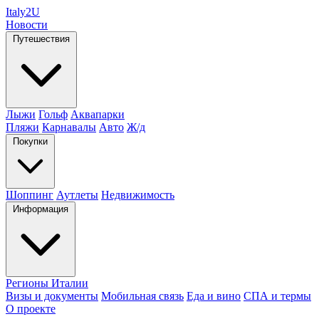
Italy
2U
Новости
Путешествия
Лыжи
Гольф
Аквапарки
Пляжи
Карнавалы
Авто
Ж/д
Покупки
Шоппинг
Аутлеты
Недвижимость
Информация
Регионы Италии
Визы и документы
Мобильная связь
Еда и вино
СПА и термы
О проекте