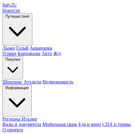
Italy
2U
Новости
Путешествия
Лыжи
Гольф
Аквапарки
Пляжи
Карнавалы
Авто
Ж/д
Покупки
Шоппинг
Аутлеты
Недвижимость
Информация
Регионы Италии
Визы и документы
Мобильная связь
Еда и вино
СПА и термы
О проекте