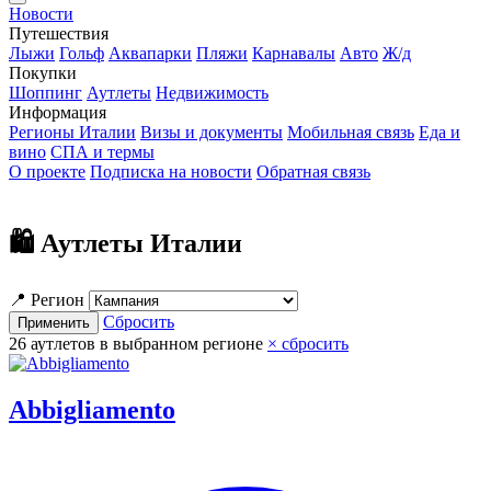
Новости
Путешествия
Лыжи
Гольф
Аквапарки
Пляжи
Карнавалы
Авто
Ж/д
Покупки
Шоппинг
Аутлеты
Недвижимость
Информация
Регионы Италии
Визы и документы
Мобильная связь
Еда и
вино
СПА и термы
О проекте
Подписка на новости
Обратная связь
🛍 Аутлеты Италии
📍 Регион
Сбросить
Применить
26
аутлетов в выбранном регионе
× сбросить
Abbigliamento