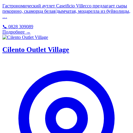
Гастрономический аутлет Caseificio Villecco предлагает сыры
пекорино, скаморца белая/дымчатая, моцарелла из буйволицы,
…
📞 0828 309089
Подробнее →
Cilento Outlet Village