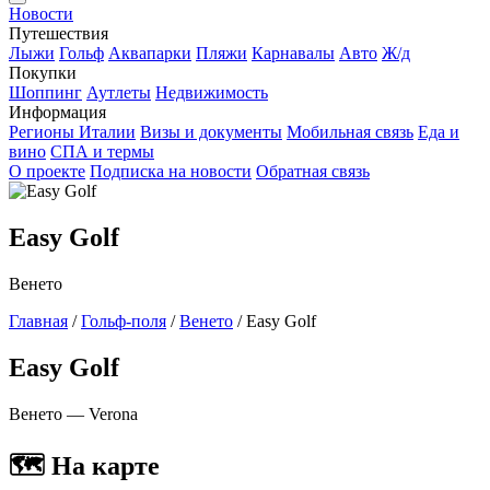
Новости
Путешествия
Лыжи
Гольф
Аквапарки
Пляжи
Карнавалы
Авто
Ж/д
Покупки
Шоппинг
Аутлеты
Недвижимость
Информация
Регионы Италии
Визы и документы
Мобильная связь
Еда и
вино
СПА и термы
О проекте
Подписка на новости
Обратная связь
Easy Golf
Венето
Главная
/
Гольф-поля
/
Венето
/
Easy Golf
Easy Golf
Венето — Verona
🗺 На карте