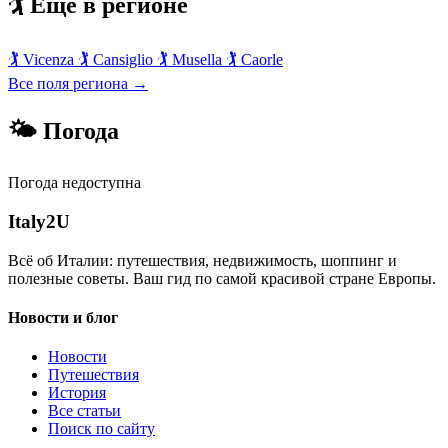
🏌️ Ещё в регионе
🏌️
Vicenza
🏌️
Cansiglio
🏌️
Musella
🏌️
Caorle
Все поля региона →
🌤 Погода
Погода недоступна
Italy
2U
Всё об Италии: путешествия, недвижимость, шоппинг и
полезные советы. Ваш гид по самой красивой стране Европы.
Новости и блог
Новости
Путешествия
История
Все статьи
Поиск по сайту