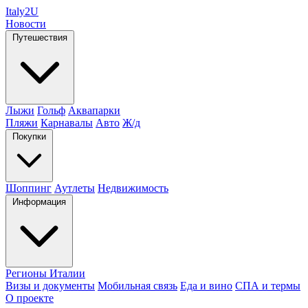
Italy
2U
Новости
Путешествия
Лыжи
Гольф
Аквапарки
Пляжи
Карнавалы
Авто
Ж/д
Покупки
Шоппинг
Аутлеты
Недвижимость
Информация
Регионы Италии
Визы и документы
Мобильная связь
Еда и вино
СПА и термы
О проекте