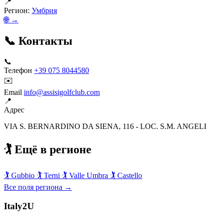
📍
Регион:
Умбрия
🌐 →
📞 Контакты
📞
Телефон
+39 075 8044580
✉️
Email
info@assisigolfclub.com
📍
Адрес
VIA S. BERNARDINO DA SIENA, 116 - LOC. S.M. ANGELI
🏌️ Ещё в регионе
🏌️
Gubbio
🏌️
Terni
🏌️
Valle Umbra
🏌️
Castello
Все поля региона →
Italy
2U