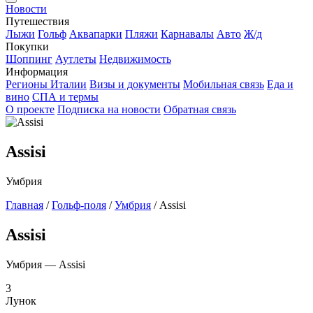
Новости
Путешествия
Лыжи
Гольф
Аквапарки
Пляжи
Карнавалы
Авто
Ж/д
Покупки
Шоппинг
Аутлеты
Недвижимость
Информация
Регионы Италии
Визы и документы
Мобильная связь
Еда и
вино
СПА и термы
О проекте
Подписка на новости
Обратная связь
Assisi
Умбрия
Главная
/
Гольф-поля
/
Умбрия
/
Assisi
Assisi
Умбрия — Assisi
3
Лунок