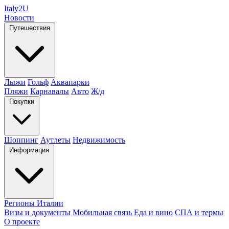
Italy
2U
Новости
Путешествия
Лыжи
Гольф
Аквапарки
Пляжи
Карнавалы
Авто
Ж/д
Покупки
Шоппинг
Аутлеты
Недвижимость
Информация
Регионы Италии
Визы и документы
Мобильная связь
Еда и вино
СПА и термы
О проекте