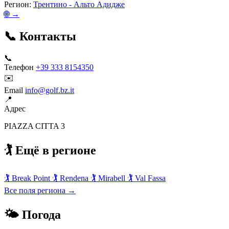
Регион:
Трентино - Альто Адидже
🌐 →
📞 Контакты
📞
Телефон
+39 333 8154350
✉️
Email
info@golf.bz.it
📍
Адрес
PIAZZA CITTA 3
🏌️ Ещё в регионе
🏌️
Break Point
🏌️
Rendena
🏌️
Mirabell
🏌️
Val Fassa
Все поля региона →
🌤 Погода