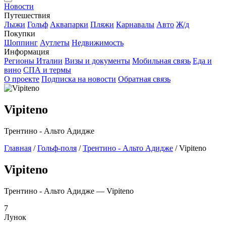
Новости
Путешествия
Лыжи
Гольф
Аквапарки
Пляжи
Карнавалы
Авто
Ж/д
Покупки
Шоппинг
Аутлеты
Недвижимость
Информация
Регионы Италии
Визы и документы
Мобильная связь
Еда и
вино
СПА и термы
О проекте
Подписка на новости
Обратная связь
Vipiteno
Трентино - Альто Адидже
Главная
/
Гольф-поля
/
Трентино - Альто Адидже
/
Vipiteno
Vipiteno
Трентино - Альто Адидже — Vipiteno
7
Лунок