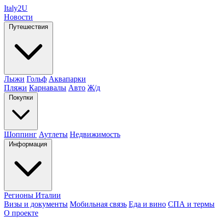
Italy
2U
Новости
Путешествия
Лыжи
Гольф
Аквапарки
Пляжи
Карнавалы
Авто
Ж/д
Покупки
Шоппинг
Аутлеты
Недвижимость
Информация
Регионы Италии
Визы и документы
Мобильная связь
Еда и вино
СПА и термы
О проекте