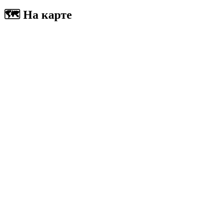
🗺 На карте