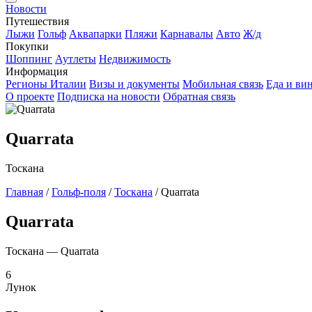
Новости
Путешествия
Лыжи
Гольф
Аквапарки
Пляжи
Карнавалы
Авто
Ж/д
Покупки
Шоппинг
Аутлеты
Недвижимость
Информация
Регионы Италии
Визы и документы
Мобильная связь
Еда и ви
О проекте
Подписка на новости
Обратная связь
Quarrata
Тоскана
Главная
/
Гольф-поля
/
Тоскана
/
Quarrata
Quarrata
Тоскана — Quarrata
6
Лунок