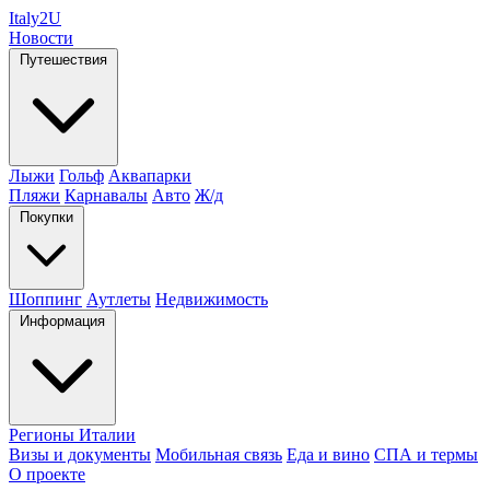
Italy
2U
Новости
Путешествия
Лыжи
Гольф
Аквапарки
Пляжи
Карнавалы
Авто
Ж/д
Покупки
Шоппинг
Аутлеты
Недвижимость
Информация
Регионы Италии
Визы и документы
Мобильная связь
Еда и вино
СПА и термы
О проекте