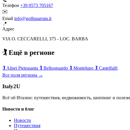
📞
Телефон
+39 0573 705167
✉️
Email
info@golfquarrata.it
📍
Адрес
VIA O. CECCARELLI, 375 - LOC. BARBA
🏌️ Ещё в регионе
🏌️
Alisei Pietrasanta
🏌️
Bellosguardo
🏌️
Montelupo
🏌️
Castelfalfi
Все поля региона →
Italy
2U
Всё об Италии: путешествия, недвижимость, шоппинг и полезн
Новости и блог
Новости
Путешествия