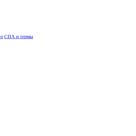
но
СПА и термы