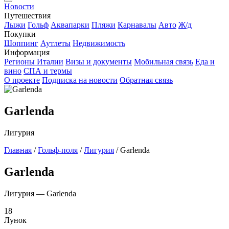
Новости
Путешествия
Лыжи
Гольф
Аквапарки
Пляжи
Карнавалы
Авто
Ж/д
Покупки
Шоппинг
Аутлеты
Недвижимость
Информация
Регионы Италии
Визы и документы
Мобильная связь
Еда и
вино
СПА и термы
О проекте
Подписка на новости
Обратная связь
Garlenda
Лигурия
Главная
/
Гольф-поля
/
Лигурия
/
Garlenda
Garlenda
Лигурия — Garlenda
18
Лунок