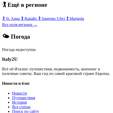
🏌️ Ещё в регионе
🏌️
St. Anna
🏌️
Rapallo
🏌️
Sanremo Ulivi
🏌️
Marigola
Все поля региона →
🌤 Погода
Погода недоступна
Italy
2U
Всё об Италии: путешествия, недвижимость, шоппинг и
полезные советы. Ваш гид по самой красивой стране Европы.
Новости и блог
Новости
Путешествия
История
Все статьи
Поиск по сайту