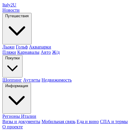
Italy
2U
Новости
Путешествия
Лыжи
Гольф
Аквапарки
Пляжи
Карнавалы
Авто
Ж/д
Покупки
Шоппинг
Аутлеты
Недвижимость
Информация
Регионы Италии
Визы и документы
Мобильная связь
Еда и вино
СПА и термы
О проекте