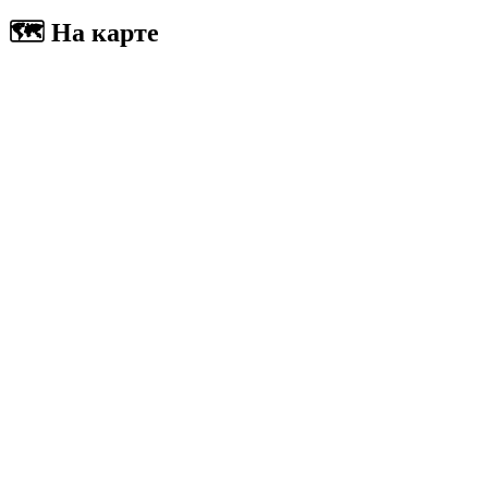
🗺 На карте