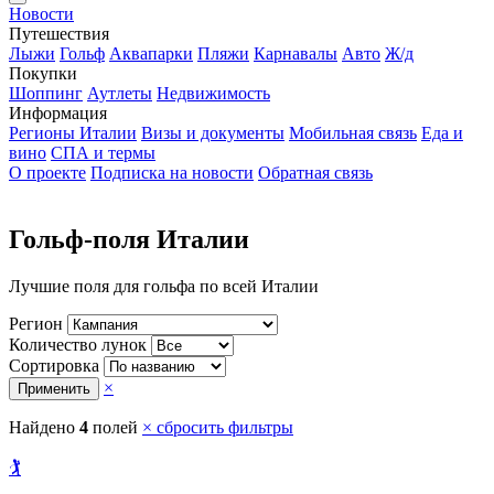
Новости
Путешествия
Лыжи
Гольф
Аквапарки
Пляжи
Карнавалы
Авто
Ж/д
Покупки
Шоппинг
Аутлеты
Недвижимость
Информация
Регионы Италии
Визы и документы
Мобильная связь
Еда и
вино
СПА и термы
О проекте
Подписка на новости
Обратная связь
Гольф-поля Италии
Лучшие поля для гольфа по всей Италии
Регион
Количество лунок
Сортировка
×
Применить
Найдено
4
полей
× сбросить фильтры
🏌️