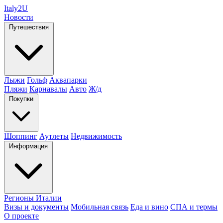
Italy
2U
Новости
Путешествия
Лыжи
Гольф
Аквапарки
Пляжи
Карнавалы
Авто
Ж/д
Покупки
Шоппинг
Аутлеты
Недвижимость
Информация
Регионы Италии
Визы и документы
Мобильная связь
Еда и вино
СПА и термы
О проекте