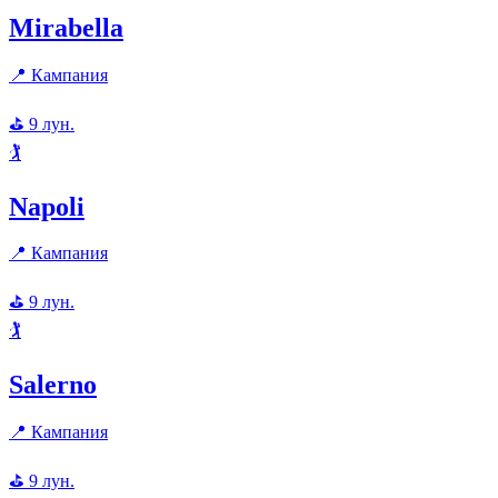
Mirabella
📍
Кампания
⛳
9
лун.
🏌️
Napoli
📍
Кампания
⛳
9
лун.
🏌️
Salerno
📍
Кампания
⛳
9
лун.