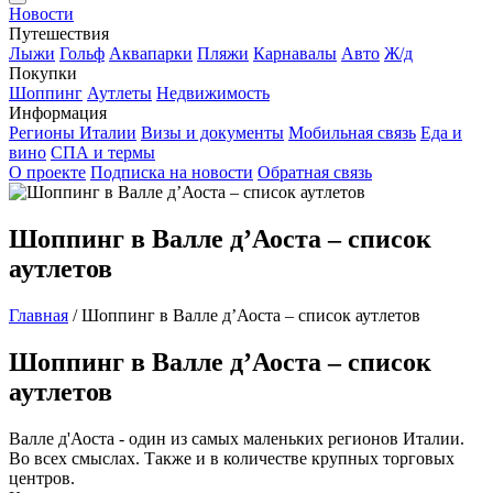
Новости
Путешествия
Лыжи
Гольф
Аквапарки
Пляжи
Карнавалы
Авто
Ж/д
Покупки
Шоппинг
Аутлеты
Недвижимость
Информация
Регионы Италии
Визы и документы
Мобильная связь
Еда и
вино
СПА и термы
О проекте
Подписка на новости
Обратная связь
Шоппинг в Валле д’Аоста – список
аутлетов
Главная
/
Шоппинг в Валле д’Аоста – список аутлетов
Шоппинг в Валле д’Аоста – список
аутлетов
Валле д'Аоста - один из самых маленьких регионов Италии.
Во всех смыслах. Также и в количестве крупных торговых
центров.