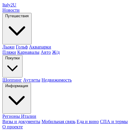
Italy
2U
Новости
Путешествия
Лыжи
Гольф
Аквапарки
Пляжи
Карнавалы
Авто
Ж/д
Покупки
Шоппинг
Аутлеты
Недвижимость
Информация
Регионы Италии
Визы и документы
Мобильная связь
Еда и вино
СПА и термы
О проекте