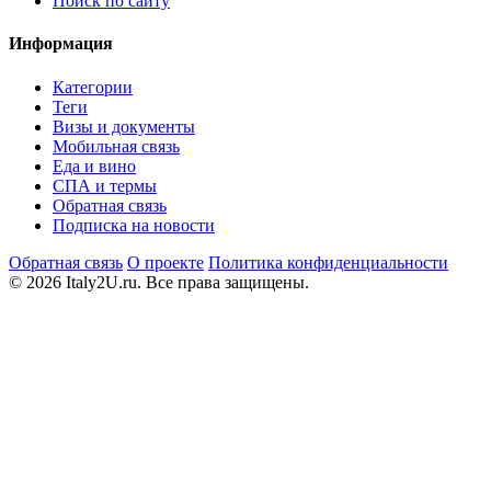
Поиск по сайту
Информация
Категории
Теги
Визы и документы
Мобильная связь
Еда и вино
СПА и термы
Обратная связь
Подписка на новости
Обратная связь
О проекте
Политика конфиденциальности
© 2026 Italy2U.ru. Все права защищены.
Мы используем файлы cookie (Google Analytics) для анализа
посещаемости и показа релевантной рекламы. Продолжая
использовать сайт, вы соглашаетесь с
политикой
конфиденциальности
.
Отклонить
Принять