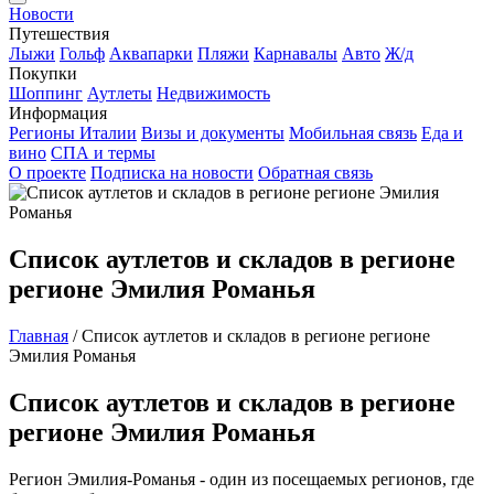
Новости
Путешествия
Лыжи
Гольф
Аквапарки
Пляжи
Карнавалы
Авто
Ж/д
Покупки
Шоппинг
Аутлеты
Недвижимость
Информация
Регионы Италии
Визы и документы
Мобильная связь
Еда и
вино
СПА и термы
О проекте
Подписка на новости
Обратная связь
Список аутлетов и складов в регионе
регионе Эмилия Романья
Главная
/
Список аутлетов и складов в регионе регионе
Эмилия Романья
Список аутлетов и складов в регионе
регионе Эмилия Романья
Регион Эмилия-Романья - один из посещаемых регионов, где