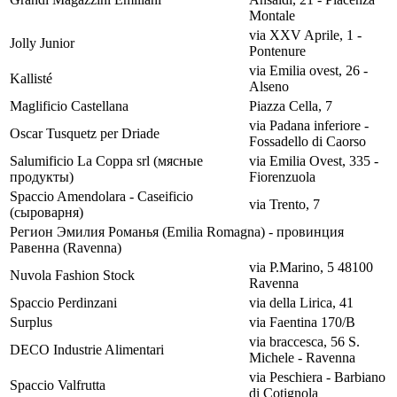
Montale
via XXV Aprile, 1 -
Jolly Junior
Pontenure
via Emilia ovest, 26 -
Kallisté
Alseno
Maglificio Castellana
Piazza Cella, 7
via Padana inferiore -
Oscar Tusquetz per Driade
Fossadello di Caorso
Salumificio La Coppa srl (мясные
via Emilia Ovest, 335 -
продукты)
Fiorenzuola
Spaccio Amendolara - Caseificio
via Trento, 7
(сыроварня)
Регион Эмилия Романья (Emilia Romagna) - провинция
Равенна (Ravenna)
via P.Marino, 5 48100
Nuvola Fashion Stock
Ravenna
Spaccio Perdinzani
via della Lirica, 41
Surplus
via Faentina 170/B
via braccesca, 56 S.
DECO Industrie Alimentari
Michele - Ravenna
via Peschiera - Barbiano
Spaccio Valfrutta
di Cotignola