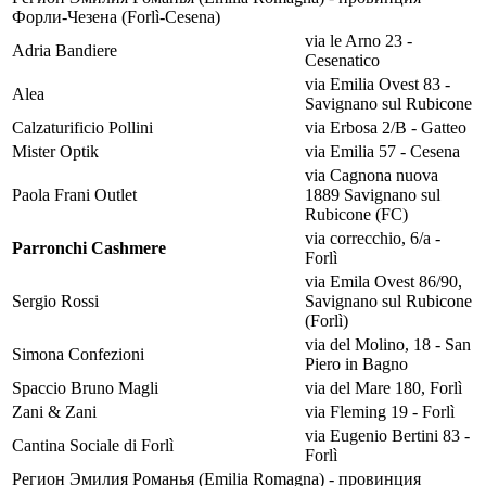
Форли-Чезена (Forlì-Cesena)
via le Arno 23 -
Adria Bandiere
Cesenatico
via Emilia Ovest 83 -
Alea
Savignano sul Rubicone
Calzaturificio Pollini
via Erbosa 2/B - Gatteo
Mister Optik
via Emilia 57 - Cesena
via Cagnona nuova
Paola Frani Outlet
1889 Savignano sul
Rubicone (FC)
via correcchio, 6/a -
Parronchi Cashmere
Forlì
via Emila Ovest 86/90,
Sergio Rossi
Savignano sul Rubicone
(Forlì)
via del Molino, 18 - San
Simona Confezioni
Piero in Bagno
Spaccio Bruno Magli
via del Mare 180, Forlì
Zani & Zani
via Fleming 19 - Forlì
via Eugenio Bertini 83 -
Cantina Sociale di Forlì
Forlì
Регион Эмилия Романья (Emilia Romagna) - провинция