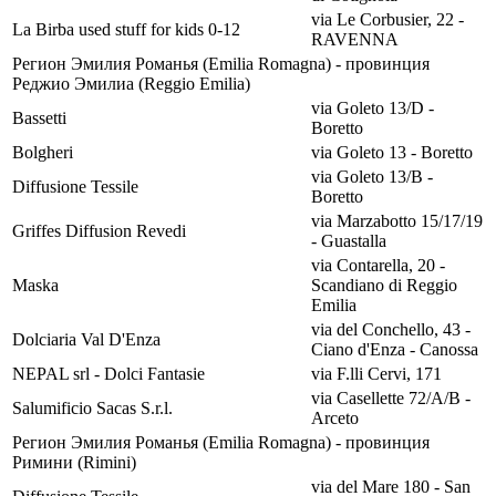
via Le Corbusier, 22 -
La Birba used stuff for kids 0-12
RAVENNA
Регион Эмилия Романья (Emilia Romagna) - провинция
Реджио Эмилиа (Reggio Emilia)
via Goleto 13/D -
Bassetti
Boretto
Bolgheri
via Goleto 13 - Boretto
via Goleto 13/B -
Diffusione Tessile
Boretto
via Marzabotto 15/17/19
Griffes Diffusion Revedi
- Guastalla
via Contarella, 20 -
Maska
Scandiano di Reggio
Emilia
via del Conchello, 43 -
Dolciaria Val D'Enza
Ciano d'Enza - Canossa
NEPAL srl - Dolci Fantasie
via F.lli Cervi, 171
via Casellette 72/A/B -
Salumificio Sacas S.r.l.
Arceto
Регион Эмилия Романья (Emilia Romagna) - провинция
Римини (Rimini)
via del Mare 180 - San