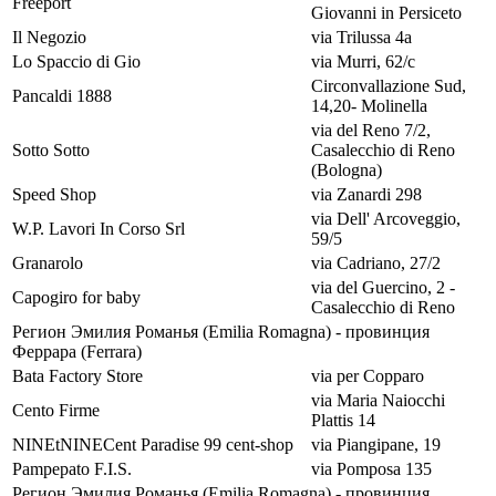
Freeport
Giovanni in Persiceto
Il Negozio
via Trilussa 4a
Lo Spaccio di Gio
via Murri, 62/c
Circonvallazione Sud,
Pancaldi 1888
14,20- Molinella
via del Reno 7/2,
Sotto Sotto
Casalecchio di Reno
(Bologna)
Speed Shop
via Zanardi 298
via Dell' Arcoveggio,
W.P. Lavori In Corso Srl
59/5
Granarolo
via Cadriano, 27/2
via del Guercino, 2 -
Capogiro for baby
Casalecchio di Reno
Регион Эмилия Романья (Emilia Romagna) - провинция
Феррара (Ferrara)
Bata Factory Store
via per Copparo
via Maria Naiocchi
Cento Firme
Plattis 14
NINEtNINECent Paradise 99 cent-shop
via Piangipane, 19
Pampepato F.I.S.
via Pomposa 135
Регион Эмилия Романья (Emilia Romagna) - провинция