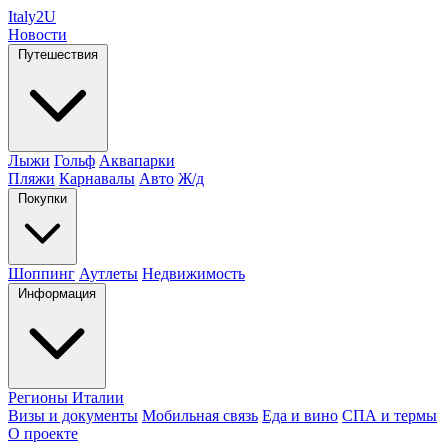
Italy
2U
Новости
Путешествия
Лыжи
Гольф
Аквапарки
Пляжи
Карнавалы
Авто
Ж/д
Покупки
Шоппинг
Аутлеты
Недвижимость
Информация
Регионы Италии
Визы и документы
Мобильная связь
Еда и вино
СПА и термы
О проекте