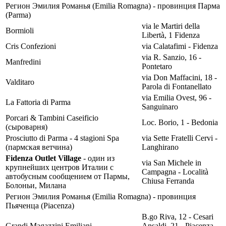
Регион Эмилия Романья (Emilia Romagna) - провинция Парма
(Parma)
via le Martiri della
Bormioli
Libertà, 1 Fidenza
Cris Confezioni
via Calatafimi - Fidenza
via R. Sanzio, 16 -
Manfredini
Pontetaro
via Don Maffacini, 18 -
Valditaro
Parola di Fontanellato
via Emilia Ovest, 96 -
La Fattoria di Parma
Sanguinaro
Porcari & Tambini Caseificio
Loc. Borio, 1 - Bedonia
(сыроварня)
Prosciutto di Parma - 4 stagioni Spa
via Sette Fratelli Cervi -
(пармская ветчина)
Langhirano
Fidenza Outlet Village
- один из
via San Michele in
крупнейших центров Италии с
Campagna - Località
автобусным сообщением от Пармы,
Chiusa Ferranda
Болоньи, Милана
Регион Эмилия Романья (Emilia Romagna) - провинция
Пьяченца (Piacenza)
B.go Riva, 12 - Cesari
Grandi Magazzini Emiliani
Ansaldi, 21 - Piacenza