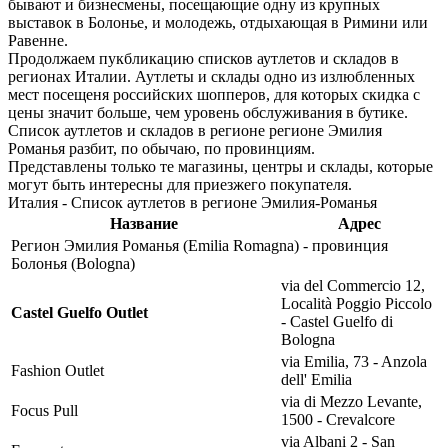
бывают и бизнесмены, посещающие одну из крупных
выставок в Болонье, и молодежь, отдыхающая в Римини или
Равенне.
Продолжаем пукбликацию списков аутлетов и складов в
регионах Италии. Аутлеты и склады одно из излюбленных
мест посещеня российских шопперов, для которых скидка с
цены значит больше, чем уровень обслуживания в бутике.
Список аутлетов и складов в регионе регионе Эмилия
Романья разбит, по обычаю, по провинциям.
Представлены только те магазины, центры и склады, которые
могут быть интересны для приезжего покупателя.
Италия - Список аутлетов в регионе Эмилия-Романья
Название
Адрес
Регион Эмилия Романья (Emilia Romagna) - провинция
Болонья (Bologna)
via del Commercio 12,
Località Poggio Piccolo
Castel Guelfo Outlet
- Castel Guelfo di
Bologna
via Emilia, 73 - Anzola
Fashion Outlet
dell' Emilia
via di Mezzo Levante,
Focus Pull
1500 - Crevalcore
via Albani 2 - San