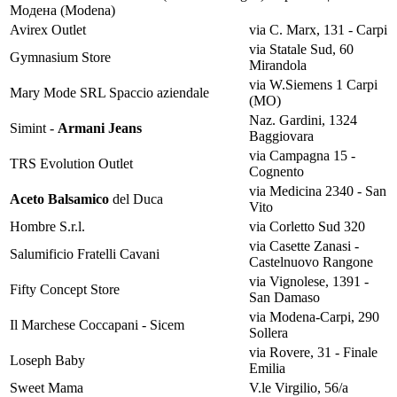
Модена (Modena)
Avirex Outlet
via C. Marx, 131 - Carpi
via Statale Sud, 60
Gymnasium Store
Mirandola
via W.Siemens 1 Carpi
Mary Mode SRL Spaccio aziendale
(MO)
Naz. Gardini, 1324
Simint -
Armani Jeans
Baggiovara
via Campagna 15 -
TRS Evolution Outlet
Cognento
via Medicina 2340 - San
Aceto Balsamico
del Duca
Vito
Hombre S.r.l.
via Corletto Sud 320
via Casette Zanasi -
Salumificio Fratelli Cavani
Castelnuovo Rangone
via Vignolese, 1391 -
Fifty Concept Store
San Damaso
via Modena-Carpi, 290
Il Marchese Coccapani - Sicem
Sollera
via Rovere, 31 - Finale
Loseph Baby
Emilia
Sweet Mama
V.le Virgilio, 56/a