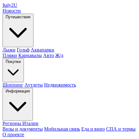
Italy
2U
Новости
Путешествия
Лыжи
Гольф
Аквапарки
Пляжи
Карнавалы
Авто
Ж/д
Покупки
Шоппинг
Аутлеты
Недвижимость
Информация
Регионы Италии
Визы и документы
Мобильная связь
Еда и вино
СПА и термы
О проекте