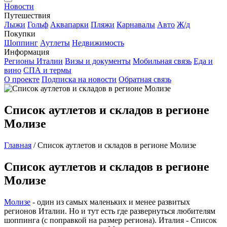
Новости
Путешествия
Лыжи
Гольф
Аквапарки
Пляжи
Карнавалы
Авто
Ж/д
Покупки
Шоппинг
Аутлеты
Недвижимость
Информация
Регионы Италии
Визы и документы
Мобильная связь
Еда и
вино
СПА и термы
О проекте
Подписка на новости
Обратная связь
Список аутлетов и складов в регионе
Молизе
Главная
/
Список аутлетов и складов в регионе Молизе
Список аутлетов и складов в регионе
Молизе
Молизе
- один из самых маленьких и менее развитых
регионов Италии. Но и тут есть где развернуться любителям
шоппинга (с поправкой на размер региона). Италия - Список