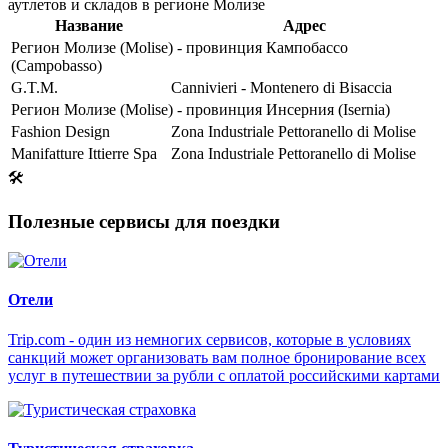
аутлетов и складов в регионе Молизе
Название
Адрес
Регион Молизе (Molise) - провинция Кампобассо
(Campobasso)
G.T.M.
Cannivieri - Montenero di Bisaccia
Регион Молизе (Molise) - провинция Инсерния (Isernia)
Fashion Design
Zona Industriale Pettoranello di Molise
Manifatture Ittierre Spa
Zona Industriale Pettoranello di Molise
🛠
Полезные сервисы для поездки
Отели
Trip.com - один из немногих сервисов, которые в условиях
санкций может организовать вам полное бронирование всех
услуг в путешествии за рубли с оплатой российскими картами