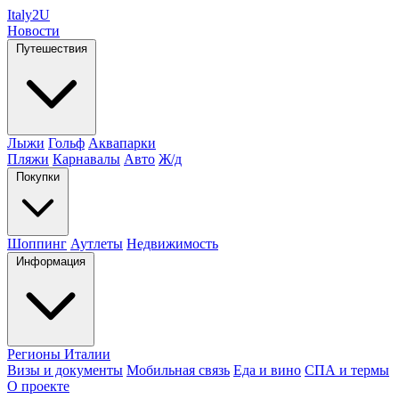
Italy
2U
Новости
Путешествия
Лыжи
Гольф
Аквапарки
Пляжи
Карнавалы
Авто
Ж/д
Покупки
Шоппинг
Аутлеты
Недвижимость
Информация
Регионы Италии
Визы и документы
Мобильная связь
Еда и вино
СПА и термы
О проекте