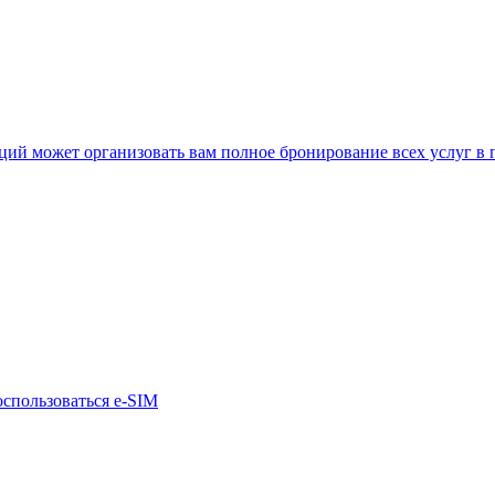
нкций может организовать вам полное бронирование всех услуг в
оспользоваться e-SIM