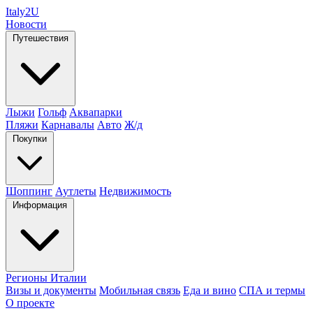
Italy
2U
Новости
Путешествия
Лыжи
Гольф
Аквапарки
Пляжи
Карнавалы
Авто
Ж/д
Покупки
Шоппинг
Аутлеты
Недвижимость
Информация
Регионы Италии
Визы и документы
Мобильная связь
Еда и вино
СПА и термы
О проекте