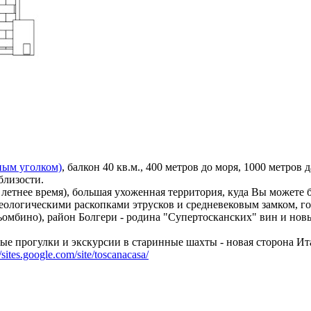
ным уголком)
, балкон 40 кв.м., 400 метров до моря, 1000 метро
близости.
летнее время), большая ухоженная территория, куда Вы можете б
хеологическими раскопками этрусков и средневековым замком, 
ьомбино), район Болгери - родина "Супертосканских" вин и нов
ные прогулки и экскурсии в старинные шахты - новая сторона И
//sites.google.com/site/toscanacasa/