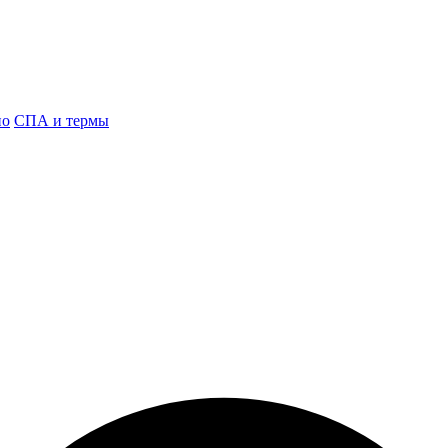
но
СПА и термы