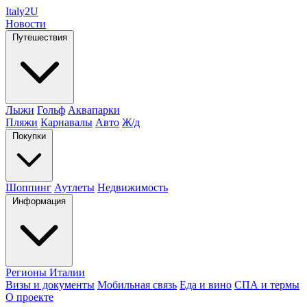
Italy
2U
Новости
Путешествия
Лыжи
Гольф
Аквапарки
Пляжи
Карнавалы
Авто
Ж/д
Покупки
Шоппинг
Аутлеты
Недвижимость
Информация
Регионы Италии
Визы и документы
Мобильная связь
Еда и вино
СПА и термы
О проекте