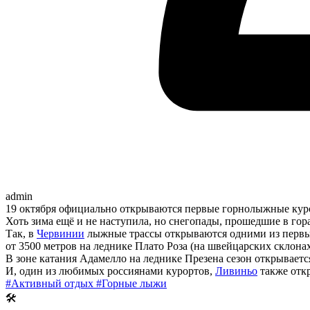
admin
19 октября официально открываются первые горнолыжные кур
Хоть зима ещё и не наступила, но снегопады, прошедшие в гор
Так, в
Червинии
лыжные трассы открываются одними из первых 
от 3500 метров на леднике Плато Роза (на швейцарских склонах)
В зоне катания Адамелло на леднике Презена сезон открывается 
И, один из любимых россиянами курортов,
Ливиньо
также откр
#Активный отдых
#Горные лыжи
🛠