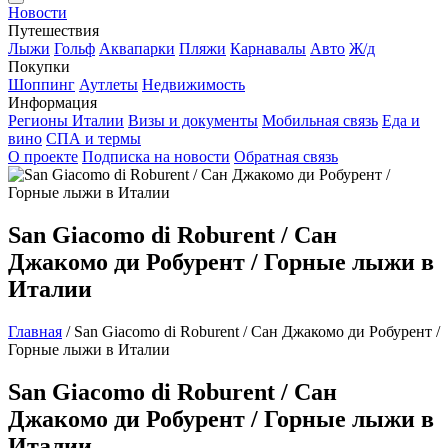
Новости
Путешествия
Лыжи
Гольф
Аквапарки
Пляжи
Карнавалы
Авто
Ж/д
Покупки
Шоппинг
Аутлеты
Недвижимость
Информация
Регионы Италии
Визы и документы
Мобильная связь
Еда и
вино
СПА и термы
О проекте
Подписка на новости
Обратная связь
San Giacomo di Roburent / Сан
Джакомо ди Робурент / Горные лыжи в
Италии
Главная
/
San Giacomo di Roburent / Сан Джакомо ди Робурент /
Горные лыжи в Италии
San Giacomo di Roburent / Сан
Джакомо ди Робурент / Горные лыжи в
Италии