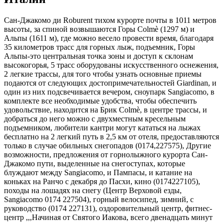
Сан-Джакомо ди Roburent тихом курорте почты в 1011 метров
высоты, за спиной возвышаются Горы Colmè (1297 м) и
Альпы (1611 м), где можно весело провести время, благодаря
35 километров трасс для горных лыж, подъемник, Горы
Альпы-это центральная точка зоны и доступ к склонам
высокогорья, 5 трасс оборудованы искусственного оснежения,
2 легкие трассы, для того чтобы узнать основные приемы
подаются от следующих достопримечательностей Giardinan, и
один из них подсвечивается вечером, сноупарк Sangiacomo, в
комплекте все необходимые удобства, чтобы обеспечить
удовольствие, находится на Брик Colmè, в центре трассы, и
добраться до него можно с двухместным кресельным
подъемником, любители кантри могут кататься на лыжах
бесплатно на 2 легкий путь в 2,5 км от отеля, предоставляются
только в случае обильных снегопадов (0174,227575), Другие
возможности, предложения от горнолыжного курорта Сан-
Джакомо пути, выделенные на снегоступах, которые
блуждают между Sangiacomo, и Пампасы, и катание на
коньках на Ранчо с декабря до Пасхи, кино (0174227105),
походы на лошадях на снегу (Центр Верховой езды,
Sangiacomo 0174 227504), горный велосипед, зимний, с
руководство (0174 227131), оздоровительный центр, фитнес-
центр ,,,Начиная от Святого Иакова, всего двенадцать минут