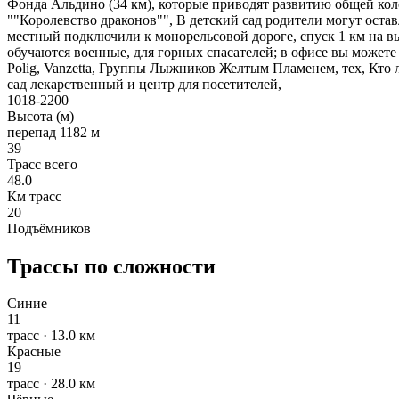
Фонда Альдино (34 км), которые приводят развитию общей коле
""Королевство драконов"", В детский сад родители могут оста
местный подключили к монорельсовой дороге, спуск 1 км на в
обучаются военные, для горных спасателей; в офисе вы можете п
Polig, Vanzetta, Группы Лыжников Желтым Пламенем, тех, Кто 
сад лекарственный и центр для посетителей,
1018-2200
Высота (м)
перепад 1182 м
39
Трасс всего
48.0
Км трасс
20
Подъёмников
Трассы по сложности
Синие
11
трасс · 13.0 км
Красные
19
трасс · 28.0 км