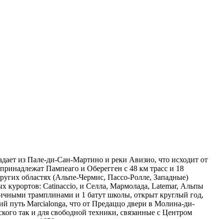
адает из Пале-ди-Сан-Мартино и реки Авизио, что исходит от
принадлежат Пампеаго и Оберегген с 48 км трасс и 18
Других областях (Альпе-Чермис, Пассо-Ролле, Западные)
курортов: Catinaccio, и Селла, Мармолада, Latemar, Альпы
зличными трамплинами и 1 батут школы, открыт круглый год,
й путь Marcialonga, что от Предаццо двери в Молина-ди-
ского так и для свободной техники, связанные с Центром