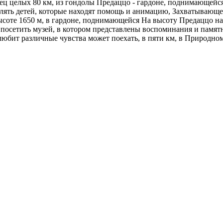
ц целых 80 км, из гондолы Предаццо - гардоне, поднимающейся 
влять детей, которые находят помощь и анимацию, Захватывающее
ысоте 1650 м, в гардоне, поднимающейся На высоту Предаццо на
осетить музей, в котором представлены воспоминания и памятные о
любит различные чувства может поехать, в пяти км, в Природно