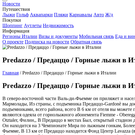
Новости
Путешествия
Лыжи
Гольф
Аквапарки
Пляжи
Карнавалы
Авто
Ж/д
Покупки
Шоппинг
Аутлеты
Недвижимость
Информация
Регионы Италии
Визы и документы
Мобильная связь
Еда и ви
О проекте
Подписка на новости
Обратная связь
Predazzo / Предаццо / Горные лыжи в 
Главная
/
Predazzo / Предаццо / Горные лыжи в Италии
Predazzo / Предаццо / Горные лыжи в 
В северо-восточной части Валь-ди-Фьемме он приляжет и насел
Мармолады, Из страны, с подъемника Предаццо-Gardonè вы дост
подъемниками, всего района, всего В 6 км от отеля вы можете
являются одеяла от горнолыжного абонемента Fiemme - Obereg
Otztaler, Филин,, В Предаццо в местах Был, открытый стадион
Он находится на 3 Чемпионате Мира по лыжным гонкам, Более,
Фьемме, В 13 км от Предаццо находится Фонд Центр Lavazza (ви