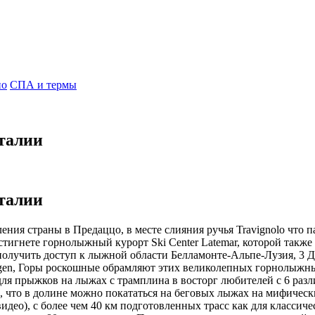
но
СПА и термы
Италии
Италии
ения страны в Предаццо, в месте слияния ручья Travignolo что п
игнете горнолыжный курорт Ski Center Latemar, которой также 
 получить доступ к лыжной области Белламонте-Альпе-Лузия, 3 
gen, Горы роскошные обрамляют этих великолепных горнолыжных 
 для прыжков на лыжах с трамплина в восторг любителей с 6 ра
 что в долине можно покататься на беговых лыжах на мифически
део), с более чем 40 км подготовленных трасс как для классиче