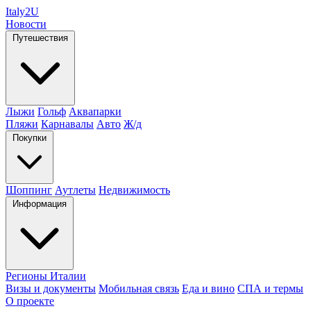
Italy
2U
Новости
Путешествия
Лыжи
Гольф
Аквапарки
Пляжи
Карнавалы
Авто
Ж/д
Покупки
Шоппинг
Аутлеты
Недвижимость
Информация
Регионы Италии
Визы и документы
Мобильная связь
Еда и вино
СПА и термы
О проекте