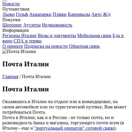
Новости
Путешествия
Лыжи
Гольф
Аквапарки
Пляжи
Карнавалы
Авто
Ж/д
Покупки
Шоппинг
Аутлеты
Недвижимость
Информация
Регионы Италии
Визы и документы
Мобильная связь
Еда и
вино
СПА и термы
О проекте
Подписка на новости
Обратная связь
Почта Италии
Главная
/
Почта Италии
Почта Италии
Оказавшись в Италии на отдыхе или в командировке, на
своем автомобиле или по туристической путевке, Вам может
потребоваться Почта.
Почта в Италии, как и в России - не только почта, но и
разновидность банка и магазина, торгующего почти всем (в
Италии - еще и
"виртуальный оператор" сотовой связи
).