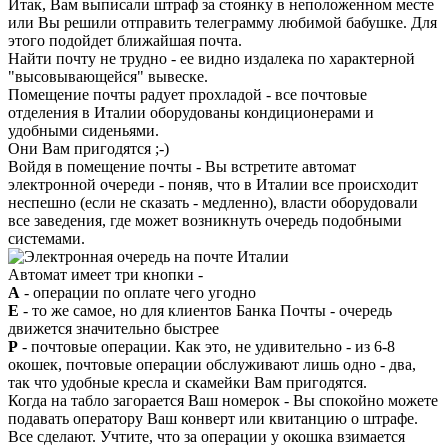
Итак, Вам выписали штраф за стоянку в неположенном месте
или Вы решили отправить телеграмму любимой бабушке. Для
этого подойдет ближайшая почта.
Найти почту не трудно - ее видно издалека по характерной
"высовывающейся" вывеске.
Помещение почты радует прохладой - все почтовые
отделения в Италии оборудованы кондиционерами и
удобными сиденьями.
Они Вам пригодятся ;-)
Войдя в помещение почты - Вы встретите автомат
электронной очереди - поняв, что в Италии все происходит
неспешно (если не сказать - медленно), власти оборудовали
все заведения, где может возникнуть очередь подобными
системами.
Автомат имеет три кнопки -
A
- операции по оплате чего угодно
E
- то же самое, но для клиентов Банка Почты - очередь
движется значительно быстрее
P
- почтовые операции. Как это, не удивительно - из 6-8
окошек, почтовые операции обслуживают лишь одно - два,
так что удобные кресла и скамейки Вам пригодятся.
Когда на табло загорается Ваш номерок - Вы спокойно можете
подавать оператору Ваш конверт или квитанцию о штрафе.
Все сделают. Учтите, что за операции у окошка взимается