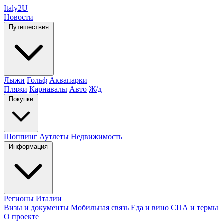
Italy
2U
Новости
Путешествия
Лыжи
Гольф
Аквапарки
Пляжи
Карнавалы
Авто
Ж/д
Покупки
Шоппинг
Аутлеты
Недвижимость
Информация
Регионы Италии
Визы и документы
Мобильная связь
Еда и вино
СПА и термы
О проекте