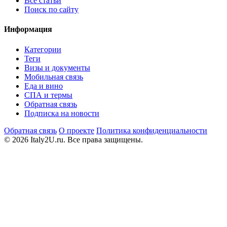
Все статьи
Поиск по сайту
Информация
Категории
Теги
Визы и документы
Мобильная связь
Еда и вино
СПА и термы
Обратная связь
Подписка на новости
Обратная связь
О проекте
Политика конфиденциальности
© 2026 Italy2U.ru. Все права защищены.
Мы используем файлы cookie (Google Analytics) для анализа
посещаемости и показа релевантной рекламы. Продолжая
использовать сайт, вы соглашаетесь с
политикой
конфиденциальности
.