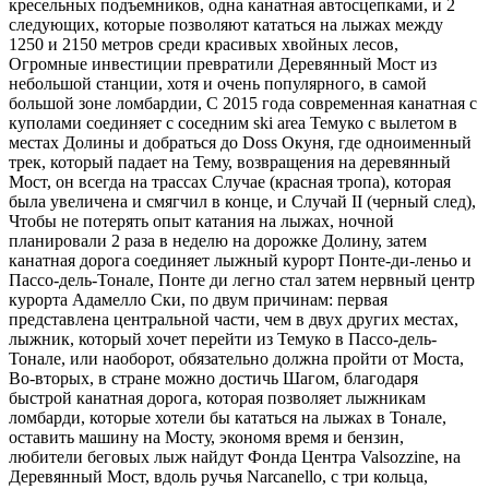
кресельных подъемников, одна канатная автосцепками, и 2
следующих, которые позволяют кататься на лыжах между
1250 и 2150 метров среди красивых хвойных лесов,
Огромные инвестиции превратили Деревянный Мост из
небольшой станции, хотя и очень популярного, в самой
большой зоне ломбардии, С 2015 года современная канатная с
куполами соединяет с соседним ski area Темуко с вылетом в
местах Долины и добраться до Doss Окуня, где одноименный
трек, который падает на Тему, возвращения на деревянный
Мост, он всегда на трассах Случае (красная тропа), которая
была увеличена и смягчил в конце, и Случай II (черный след),
Чтобы не потерять опыт катания на лыжах, ночной
планировали 2 раза в неделю на дорожке Долину, затем
канатная дорога соединяет лыжный курорт Понте-ди-леньо и
Пассо-дель-Тонале, Понте ди легно стал затем нервный центр
курорта Адамелло Ски, по двум причинам: первая
представлена центральной части, чем в двух других местах,
лыжник, который хочет перейти из Темуко в Пассо-дель-
Тонале, или наоборот, обязательно должна пройти от Моста,
Во-вторых, в стране можно достичь Шагом, благодаря
быстрой канатная дорога, которая позволяет лыжникам
ломбарди, которые хотели бы кататься на лыжах в Тонале,
оставить машину на Мосту, экономя время и бензин,
любители беговых лыж найдут Фонда Центра Valsozzine, на
Деревянный Мост, вдоль ручья Narcanello, с три кольца,