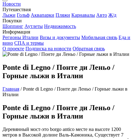
Новости
Путешествия
Лыжи
Гольф
Аквапарки
Пляжи
Карнавалы
Авто
Ж/д
Покупки
Шоппинг
Аутлеты
Недвижимость
Информация
Регионы Италии
Визы и документы
Мобильная связь
Еда и
вино
СПА и термы
О проекте
Подписка на новости
Обратная связь
Ponte di Legno / Понте ди Леньо /
Горные лыжи в Италии
Главная
/
Ponte di Legno / Понте ди Леньо / Горные лыжи в
Италии
Ponte di Legno / Понте ди Леньо /
Горные лыжи в Италии
Деревянный мост-это borgo antico месте на высоте 1200
метров в Высокой долине Валь-Камоника, Существует 7