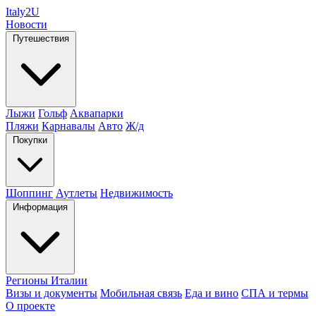
Italy
2U
Новости
Путешествия
Лыжи
Гольф
Аквапарки
Пляжи
Карнавалы
Авто
Ж/д
Покупки
Шоппинг
Аутлеты
Недвижимость
Информация
Регионы Италии
Визы и документы
Мобильная связь
Еда и вино
СПА и термы
О проекте