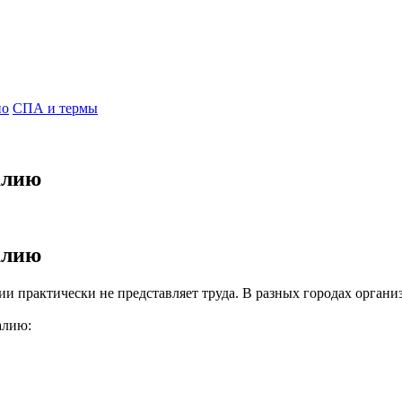
но
СПА и термы
алию
алию
и практически не представляет труда. В разных городах органи
алию: