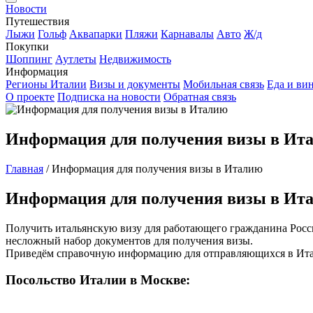
Новости
Путешествия
Лыжи
Гольф
Аквапарки
Пляжи
Карнавалы
Авто
Ж/д
Покупки
Шоппинг
Аутлеты
Недвижимость
Информация
Регионы Италии
Визы и документы
Мобильная связь
Еда и ви
О проекте
Подписка на новости
Обратная связь
Информация для получения визы в Ит
Главная
/
Информация для получения визы в Италию
Информация для получения визы в Ит
Получить итальянскую визу для работающего гражданина Росси
несложный набор документов для получения визы.
Приведём справочную информацию для отправляющихся в Ит
Посольство Италии в Москве: