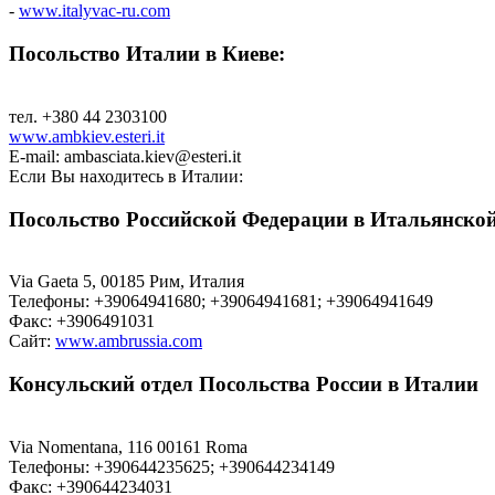
-
www.italyvac-ru.com
Посольство Италии в Киеве:
тел. +380 44 2303100
www.ambkiev.esteri.it
E-mail: ambasciata.kiev@esteri.it
Если Вы находитесь в Италии:
Посольство Российской Федерации в Итальянско
Via Gaeta 5, 00185 Рим, Италия
Телефоны: +39064941680; +39064941681; +39064941649
Факс: +3906491031
Сайт:
www.ambrussia.com
Консульский отдел Посольства России в Италии
Via Nomentana, 116 00161 Roma
Телефоны: +390644235625; +390644234149
Факс: +390644234031