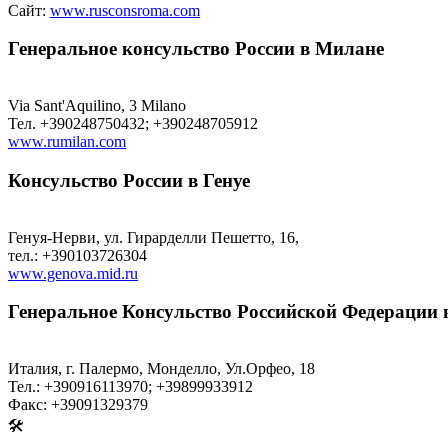
Сайт:
www.rusconsroma.com
Генеральное консульство России в Милане
Via Sant'Aquilino, 3 Milano
Тел. +390248750432; +390248705912
www.rumilan.com
Консульство России в Генуе
Генуя-Нерви, ул. Гирарделли Пешетто, 16,
тел.: +390103726304
www.genova.mid.ru
Генеральное Консульство Российской Федерации 
Италия, г. Палермо, Монделло, Ул.Орфео, 18
Тел.: +390916113970; +39899933912
Факс: +39091329379
🛠