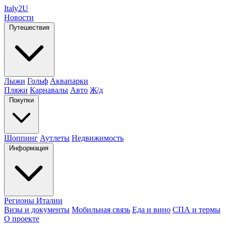
Italy
2U
Новости
Путешествия
Лыжи
Гольф
Аквапарки
Пляжи
Карнавалы
Авто
Ж/д
Покупки
Шоппинг
Аутлеты
Недвижимость
Информация
Регионы Италии
Визы и документы
Мобильная связь
Еда и вино
СПА и термы
О проекте