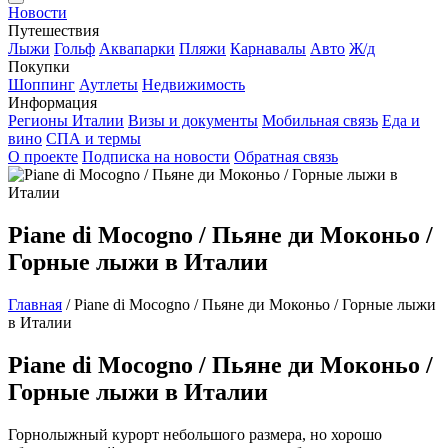
Новости
Путешествия
Лыжи
Гольф
Аквапарки
Пляжи
Карнавалы
Авто
Ж/д
Покупки
Шоппинг
Аутлеты
Недвижимость
Информация
Регионы Италии
Визы и документы
Мобильная связь
Еда и
вино
СПА и термы
О проекте
Подписка на новости
Обратная связь
Piane di Mocogno / Пьяне ди Моконьо /
Горные лыжи в Италии
Главная
/
Piane di Mocogno / Пьяне ди Моконьо / Горные лыжи
в Италии
Piane di Mocogno / Пьяне ди Моконьо /
Горные лыжи в Италии
Горнолыжный курорт небольшого размера, но хорошо