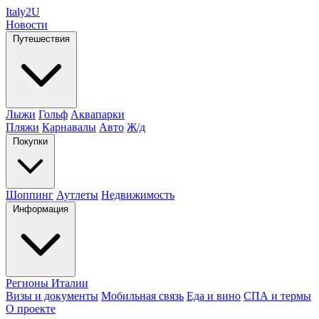
Italy
2U
Новости
Путешествия
Лыжи
Гольф
Аквапарки
Пляжи
Карнавалы
Авто
Ж/д
Покупки
Шоппинг
Аутлеты
Недвижимость
Информация
Регионы Италии
Визы и документы
Мобильная связь
Еда и вино
СПА и термы
О проекте