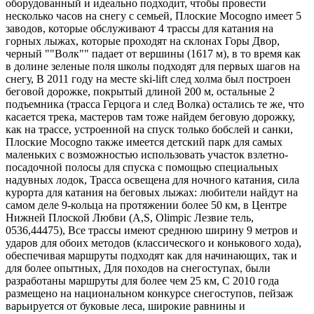
оборудованный и идеально подходит, чтобы провести
несколько часов на снегу с семьей, Плоские Mocogno имеет 5
заводов, которые обслуживают 4 трассы для катания на
горных лыжах, которые проходят на склонах Горы Двор,
черный ""Волк"" падает от вершины (1617 м), в то время как
в долине зеленые поля школы подходят для первых шагов на
снегу, В 2011 году на месте ski-lift след холма был построен
беговой дорожке, покрытый длиной 200 м, остальные 2
подъемника (трасса Герцога и след Волка) остались те же, что
касается трека, мастеров там тоже найдем беговую дорожку,
как на трассе, устроенной на спуск только бобслей и санки,
Плоские Mocogno также имеется детский парк для самых
маленьких с возможностью использовать участок взлетно-
посадочной полосы для спуска с помощью специальных
надувных лодок, Трасса освещена для ночного катания, сила
курорта для катания на беговых лыжах: любители найдут на
самом деле 9-кольца на протяжении более 50 км, в Центре
Нижней Плоской Любви (A,S, Olimpic Лезвие тель,
0536,44475), Все трассы имеют среднюю ширину 9 метров и
ударов для обоих методов (классического и конькового хода),
обеспечивая маршруты подходят как для начинающих, так и
для более опытных, Для походов на снегоступах, были
разработаны маршруты для более чем 25 км, С 2010 года
размещено на национальном конкурсе снегоступов, пейзаж
варьируется от буковые леса, широкие равнины и