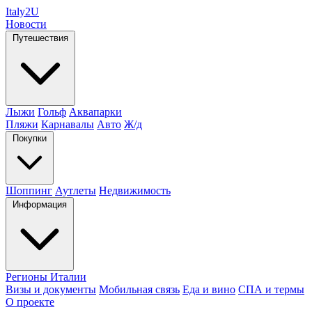
Italy
2U
Новости
Путешествия
Лыжи
Гольф
Аквапарки
Пляжи
Карнавалы
Авто
Ж/д
Покупки
Шоппинг
Аутлеты
Недвижимость
Информация
Регионы Италии
Визы и документы
Мобильная связь
Еда и вино
СПА и термы
О проекте