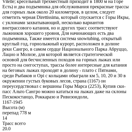
Vitelle; кресельный трехместный приходит в 1800 м на Горе
Есть) и два подъемника для обслуживания прекрасные трассы
для горных лыж около 20 километров, в целом, следует
отметить черная Direttissima, который спускается с Горы Икры,
с уклонами захватывающий, несколько вариантов
внетрассового катания, но и других трасс соответствуют
лыжников хорошего уровня, Для начинающих есть два
подъемника, Также имеется система snowtubing, открытый
круглый год, горнолыжный курорт, расположен в долине
реки Сангро, в самом сердце Национального Парка Абруццо,
Лацио и Молизе, для которой является стратегической
основой для бесчисленных походов на горных лыжах или
просто на снегоступах, трассы более интересные для катания
на беговых лыжах проходят в долину - плато с Пятнами,
среди Рыбаков и Opi с кольцами обыграли км 5, 10, 20 и 30 в
окружении густых буковых лесов, страна (1167) он
переусердствовал с вершины Горы Марса (2253), Купив ски-
пасс Альто Сангро можно кататься на лыжах даже на склоны
Пескокостанцо, Роккаразо и Ривизондоли,
1167-1945
Высота (м)
перепад 778 м
14
Трасс всего
20.0