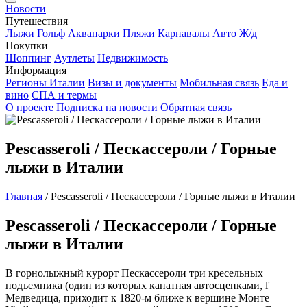
Новости
Путешествия
Лыжи
Гольф
Аквапарки
Пляжи
Карнавалы
Авто
Ж/д
Покупки
Шоппинг
Аутлеты
Недвижимость
Информация
Регионы Италии
Визы и документы
Мобильная связь
Еда и
вино
СПА и термы
О проекте
Подписка на новости
Обратная связь
Pescasseroli / Пескассероли / Горные
лыжи в Италии
Главная
/
Pescasseroli / Пескассероли / Горные лыжи в Италии
Pescasseroli / Пескассероли / Горные
лыжи в Италии
В горнолыжный курорт Пескассероли три кресельных
подъемника (один из которых канатная автосцепками, l'
Медведица, приходит к 1820-м ближе к вершине Монте