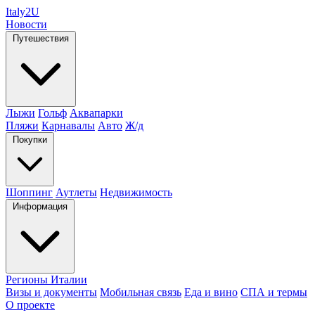
Italy
2U
Новости
Путешествия
Лыжи
Гольф
Аквапарки
Пляжи
Карнавалы
Авто
Ж/д
Покупки
Шоппинг
Аутлеты
Недвижимость
Информация
Регионы Италии
Визы и документы
Мобильная связь
Еда и вино
СПА и термы
О проекте