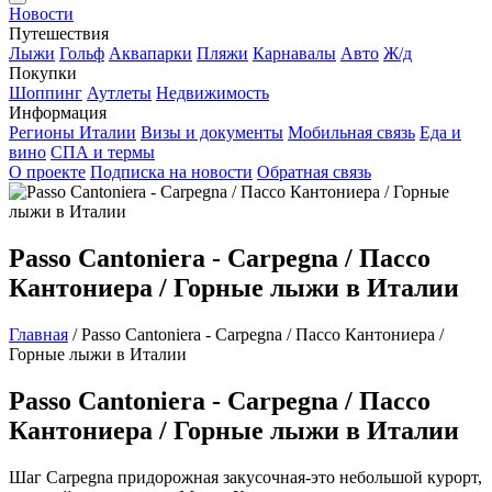
Новости
Путешествия
Лыжи
Гольф
Аквапарки
Пляжи
Карнавалы
Авто
Ж/д
Покупки
Шоппинг
Аутлеты
Недвижимость
Информация
Регионы Италии
Визы и документы
Мобильная связь
Еда и
вино
СПА и термы
О проекте
Подписка на новости
Обратная связь
Passo Cantoniera - Carpegna / Пассо
Кантониера / Горные лыжи в Италии
Главная
/
Passo Cantoniera - Carpegna / Пассо Кантониера /
Горные лыжи в Италии
Passo Cantoniera - Carpegna / Пассо
Кантониера / Горные лыжи в Италии
Шаг Carpegna придорожная закусочная-это небольшой курорт,