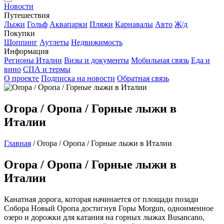
Новости
Путешествия
Лыжи
Гольф
Аквапарки
Пляжи
Карнавалы
Авто
Ж/д
Покупки
Шоппинг
Аутлеты
Недвижимость
Информация
Регионы Италии
Визы и документы
Мобильная связь
Еда и
вино
СПА и термы
О проекте
Подписка на новости
Обратная связь
Oropa / Оропа / Горные лыжи в
Италии
Главная
/
Oropa / Оропа / Горные лыжи в Италии
Oropa / Оропа / Горные лыжи в
Италии
Канатная дорога, которая начинается от площади позади
Собора Новый Оропа достигнув Горы Morgun, одноименное
озеро и дорожки для катания на горных лыжах Busancano,