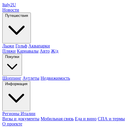
Italy
2U
Новости
Путешествия
Лыжи
Гольф
Аквапарки
Пляжи
Карнавалы
Авто
Ж/д
Покупки
Шоппинг
Аутлеты
Недвижимость
Информация
Регионы Италии
Визы и документы
Мобильная связь
Еда и вино
СПА и термы
О проекте