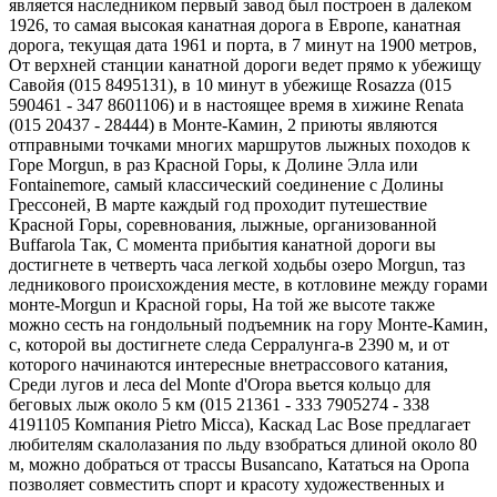
является наследником первый завод был построен в далеком
1926, то самая высокая канатная дорога в Европе, канатная
дорога, текущая дата 1961 и порта, в 7 минут на 1900 метров,
От верхней станции канатной дороги ведет прямо к убежищу
Савойя (015 8495131), в 10 минут в убежище Rosazza (015
590461 - 347 8601106) и в настоящее время в хижине Renata
(015 20437 - 28444) в Монте-Камин, 2 приюты являются
отправными точками многих маршрутов лыжных походов к
Горе Morgun, в раз Красной Горы, к Долине Элла или
Fontainemore, самый классический соединение с Долины
Грессоней, В марте каждый год проходит путешествие
Красной Горы, соревнования, лыжные, организованной
Buffarola Так, С момента прибытия канатной дороги вы
достигнете в четверть часа легкой ходьбы озеро Morgun, таз
ледникового происхождения месте, в котловине между горами
монте-Morgun и Красной горы, На той же высоте также
можно сесть на гондольный подъемник на гору Монте-Камин,
с, которой вы достигнете следа Серралунга-в 2390 м, и от
которого начинаются интересные внетрассового катания,
Среди лугов и леса del Monte d'Oropa вьется кольцо для
беговых лыж около 5 км (015 21361 - 333 7905274 - 338
4191105 Компания Pietro Micca), Каскад Lac Bose предлагает
любителям скалолазания по льду взобраться длиной около 80
м, можно добраться от трассы Busancano, Кататься на Оропа
позволяет совместить спорт и красоту художественных и