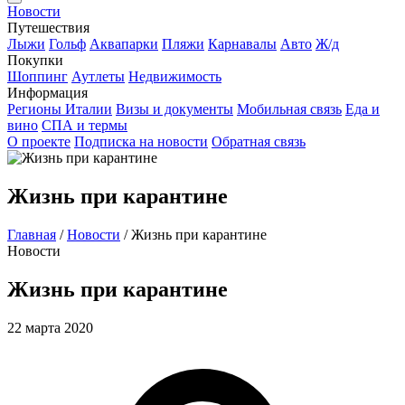
Новости
Путешествия
Лыжи
Гольф
Аквапарки
Пляжи
Карнавалы
Авто
Ж/д
Покупки
Шоппинг
Аутлеты
Недвижимость
Информация
Регионы Италии
Визы и документы
Мобильная связь
Еда и
вино
СПА и термы
О проекте
Подписка на новости
Обратная связь
Жизнь при карантине
Главная
/
Новости
/
Жизнь при карантине
Новости
Жизнь при карантине
22 марта 2020