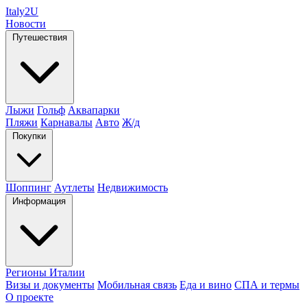
Italy
2U
Новости
Путешествия
Лыжи
Гольф
Аквапарки
Пляжи
Карнавалы
Авто
Ж/д
Покупки
Шоппинг
Аутлеты
Недвижимость
Информация
Регионы Италии
Визы и документы
Мобильная связь
Еда и вино
СПА и термы
О проекте