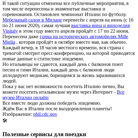
В такой ситуации отменены все публичные мероприятия, в
том числе перенесены и знаменитые выставки и
соревнования. Остановлен чемпионат Италии по футболу.
Мебельный салон в Милане
перенесён с апреля на июнь (с 16
по 21 июня 2020), самая лучшая
выставка вина и виноделия
Vinitaly
в этом году вместо апреля пройдёт с 17 по 22 июня.
Перенесена даже
гонка на исторических автомобилях Mille
Miglia
, которая пройдёт в октябре вместо мая, как обычно.
Каждый вечер, в 18 часов местного времени, вся страна с
тревогой смотрит пресс-конференцию, на которой приводятся
новые данные о статистике эпидемии.
Но итальянцы не сдаются, каждый день с балконов поют
песни и гимн Италии, каждый день с балконов люди
аплодируют медикам, борющимся за жизнь заразившихся
людей.
Пока у вас нет возможности посетить Италию лично, Вы
можете посетить итальянские музеи через Интернет -
Все
музеи Италии онлайн
Все вместе люди должны победить эпидемию.
Ждём Вас в Италии после выздоровления планеты!
Изображение:
phil.cdc.gov
🛠
Полезные сервисы для поездки