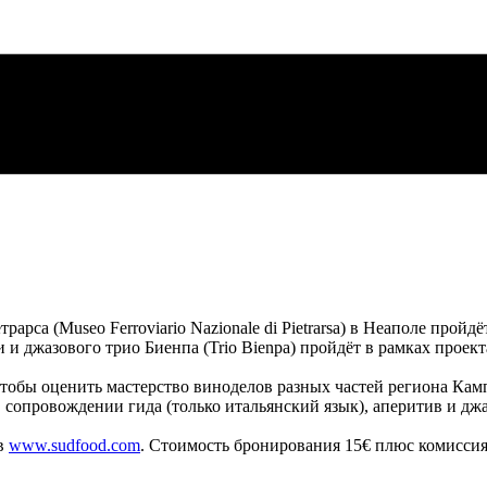
рарса (Museo Ferroviario Nazionale di Pietrarsa) в Неаполе прой
 джазового трио Биенпа (Trio Bienpa) пройдёт в рамках проекта 
чтобы оценить мастерство виноделов разных частей региона Кам
сопровождении гида (только итальянский язык), аперитив и джа
ов
www.sudfood.com
. Стоимость бронирования 15€ плюс комиссия 