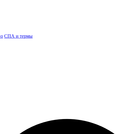
но
СПА и термы