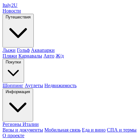
Italy
2U
Новости
Путешествия
Лыжи
Гольф
Аквапарки
Пляжи
Карнавалы
Авто
Ж/д
Покупки
Шоппинг
Аутлеты
Недвижимость
Информация
Регионы Италии
Визы и документы
Мобильная связь
Еда и вино
СПА и термы
О проекте