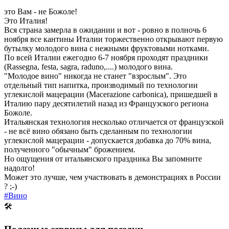
это Вам - не Божоле!
Это Италия!
Вся страна замерла в ожидании и вот - ровно в полночь 6
ноября все кантины Италии торжественно открывают первую
бутылку молодого вина с нежными фруктовыми нотками.
По всей Италии ежегодно 6-7 ноября проходят праздники
(Rassegna, festa, sagra, raduno,....) молодого вина.
"Молодое вино" никогда не станет "взрослым". Это
отдельный тип напитка, производимый по технологии
углекислой мацерации (Macerazione carbonica), пришедшей в
Италию пару десятилетий назад из Французского региона
Божоле.
Итальянская технология несколько отличается от французской
- не всё вино обязано быть сделанным по технологии
углекислой мацерации - допускается добавка до 70% вина,
полученного "обычным" брожением.
Но ощущения от итальянского праздника Вы запомните
надолго!
Может это лучше, чем участвовать в демонстрациях в России
? ;-)
#Вино
🛠