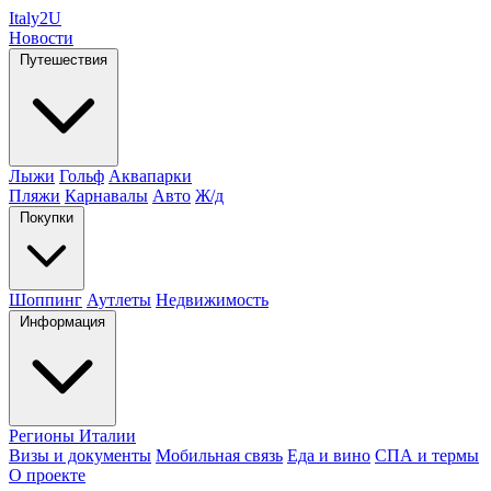
Italy
2U
Новости
Путешествия
Лыжи
Гольф
Аквапарки
Пляжи
Карнавалы
Авто
Ж/д
Покупки
Шоппинг
Аутлеты
Недвижимость
Информация
Регионы Италии
Визы и документы
Мобильная связь
Еда и вино
СПА и термы
О проекте