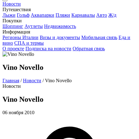
Новости
Путешествия
Лыжи
Гольф
Аквапарки
Пляжи
Карнавалы
Авто
Ж/д
Покупки
Шоппинг
Аутлеты
Недвижимость
Информация
Регионы Италии
Визы и документы
Мобильная связь
Еда и
вино
СПА и термы
О проекте
Подписка на новости
Обратная связь
Vino Novello
Главная
/
Новости
/
Vino Novello
Новости
Vino Novello
06 ноября 2010