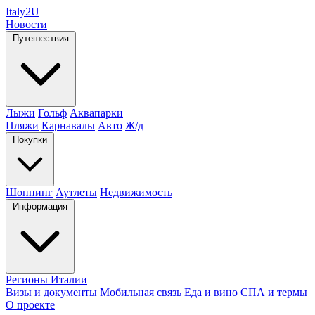
Italy
2U
Новости
Путешествия
Лыжи
Гольф
Аквапарки
Пляжи
Карнавалы
Авто
Ж/д
Покупки
Шоппинг
Аутлеты
Недвижимость
Информация
Регионы Италии
Визы и документы
Мобильная связь
Еда и вино
СПА и термы
О проекте