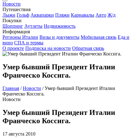
Новости
Путешествия
Лыжи
Гольф
Аквапарки
Пляжи
Карнавалы
Авто
Ж/д
Покупки
Шоппинг
Аутлеты
Недвижимость
Информация
Регионы Италии
Визы и документы
Мобильная связь
Еда и
вино
СПА и термы
О проекте
Подписка на новости
Обратная связь
Умер бывший Президент Италии
Франческо Коссига.
Главная
/
Новости
/
Умер бывший Президент Италии
Франческо Коссига.
Новости
Умер бывший Президент Италии
Франческо Коссига.
17 августа 2010