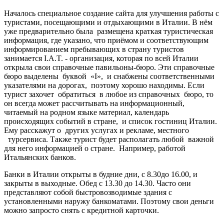
Началось специальное создание сайта для улучшения работы с
туристами, посещающими и отдыхающими в Италии. В нём
уже предварительно была размещена краткая туристическая
информация, где указано, что приёмом и соответствующим
информированием пребывающих в страну туристов
занимается I.A.T. - организация, которая по всей Италии
открыла свои справочные павильоны-бюро. Эти справочные
бюро выделены буквой «I», и снабжены соответственными
указателями на дорогах, поэтому хорошо находимы. Если
турист захочет обратиться в любое из справочных бюро, то
он всегда может рассчитывать на информационный,
читаемый на родном языке материал, календарь
происходящих событий в стране, и список гостиниц Италии.
Ему расскажут о других услугах и рекламе, местного
турсервиса. Также турист будет располагать любой важной
для него информацией о стране. Например, работой
Итальянских банков.
Банки в Италии открыты в будние дни, с 8.30до 16.00, и
закрыты в выходные. Обед с 13.30 до 14.30. Часто они
представляют собой быстровозводимые здания с
установленными наружу банкоматами. Поэтому свои деньги
можно запросто снять с кредитной карточки.