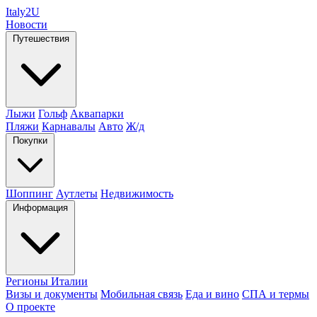
Italy
2U
Новости
Путешествия
Лыжи
Гольф
Аквапарки
Пляжи
Карнавалы
Авто
Ж/д
Покупки
Шоппинг
Аутлеты
Недвижимость
Информация
Регионы Италии
Визы и документы
Мобильная связь
Еда и вино
СПА и термы
О проекте