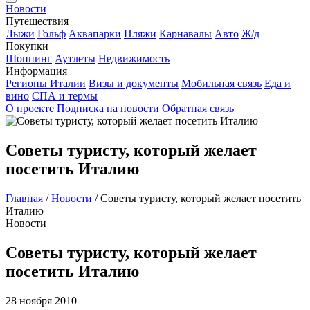
Новости
Путешествия
Лыжи
Гольф
Аквапарки
Пляжи
Карнавалы
Авто
Ж/д
Покупки
Шоппинг
Аутлеты
Недвижимость
Информация
Регионы Италии
Визы и документы
Мобильная связь
Еда и
вино
СПА и термы
О проекте
Подписка на новости
Обратная связь
Советы туристу, который желает
посетить Италию
Главная
/
Новости
/
Советы туристу, который желает посетить
Италию
Новости
Советы туристу, который желает
посетить Италию
28 ноября 2010