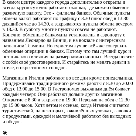
В самом центре каждого города дополнительно открыты и
всегда круглосуточно работают окошки, где можно обменять
различную валюту. Это - филиалы банков. Обычные пункты
обмена валют работают по графику с 8.30 плюс обед в 13.30
длящийся час до 14.30, а закрываются пункты обмена вечером
в 18.30. В субботу многие пункты совсем не работают.
Конечно, обменные банкоматы установлены в аэропорту с
названием Леонардо да Винчи, и на вокзале с интересным
названием Термини. Но туристам лучше всё - же совершать
обменные операции в банках. Потому что там лучший курс и
нет никакого влияния на размер комиссионных. Всегда носите
с собой своё удостоверение. И старайтесь не менять деньги в
отеле, и окрестностях городов.
Магазины в Италии работают во все дни кроме понедельника.
Придерживаясь традиционного режима работы с 8.30 до 20.00
обед с 13.00 до 15.00. В Гастрономах выходным днём бывает
каждый четверг. Они работают дольше других магазинов.
Открытие с 8.30 и закрытие в 19.30. Перерыв на обед с 12.30
до 15.00 часов. Хотя летом и осенью, когда Италия считается
туристической, на некоторых, оживлённых улочках, лавочки
с продуктами, одеждой и мелочёвкой работают без выходных
и обедов.
🛠