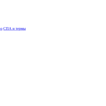
но
СПА и термы