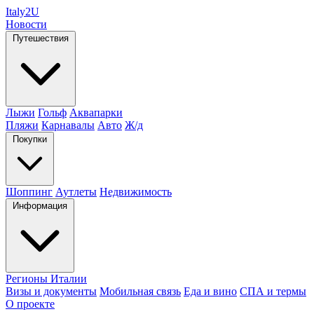
Italy
2U
Новости
Путешествия
Лыжи
Гольф
Аквапарки
Пляжи
Карнавалы
Авто
Ж/д
Покупки
Шоппинг
Аутлеты
Недвижимость
Информация
Регионы Италии
Визы и документы
Мобильная связь
Еда и вино
СПА и термы
О проекте