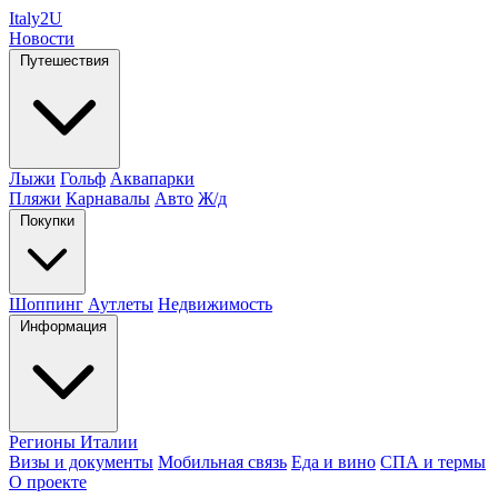
Italy
2U
Новости
Путешествия
Лыжи
Гольф
Аквапарки
Пляжи
Карнавалы
Авто
Ж/д
Покупки
Шоппинг
Аутлеты
Недвижимость
Информация
Регионы Италии
Визы и документы
Мобильная связь
Еда и вино
СПА и термы
О проекте