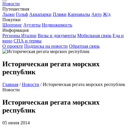
Новости
Путешествия
Лыжи
Гольф
Аквапарки
Пляжи
Карнавалы
Авто
Ж/д
Покупки
Шоппинг
Аутлеты
Недвижимость
Информация
Регионы Италии
Визы и документы
Мобильная связь
Еда и
вино
СПА и термы
О проекте
Подписка на новости
Обратная связь
Историческая регата морских
республик
Главная
/
Новости
/
Историческая регата морских республик
Новости
Историческая регата морских
республик
05 июня 2014