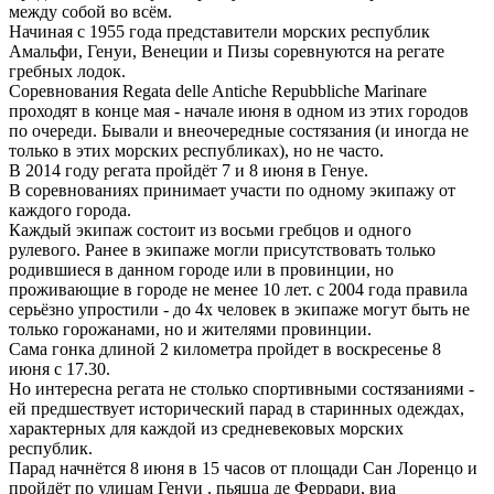
между собой во всём.
Начиная с 1955 года представители морских республик
Амальфи, Генуи, Венеции и Пизы соревнуются на регате
гребных лодок.
Соревнования Regata delle Antiche Repubbliche Marinare
проходят в конце мая - начале июня в одном из этих городов
по очереди. Бывали и внеочередные состязания (и иногда не
только в этих морских республиках), но не часто.
В 2014 году регата пройдёт 7 и 8 июня в Генуе.
В соревнованиях принимает участи по одному экипажу от
каждого города.
Каждый экипаж состоит из восьми гребцов и одного
рулевого. Ранее в экипаже могли присутствовать только
родившиеся в данном городе или в провинции, но
проживающие в городе не менее 10 лет. с 2004 года правила
серьёзно упростили - до 4х человек в экипаже могут быть не
только горожанами, но и жителями провинции.
Сама гонка длиной 2 километра пройдет в воскресенье 8
июня с 17.30.
Но интересна регата не столько спортивными состязаниями -
ей предшествует исторический парад в старинных одеждах,
характерных для каждой из средневековых морских
республик.
Парад начнётся 8 июня в 15 часов от площади Сан Лоренцо и
пройдёт по улицам Генуи . пьяцца де Феррари, виа