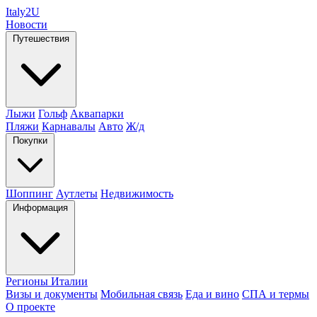
Italy
2U
Новости
Путешествия
Лыжи
Гольф
Аквапарки
Пляжи
Карнавалы
Авто
Ж/д
Покупки
Шоппинг
Аутлеты
Недвижимость
Информация
Регионы Италии
Визы и документы
Мобильная связь
Еда и вино
СПА и термы
О проекте