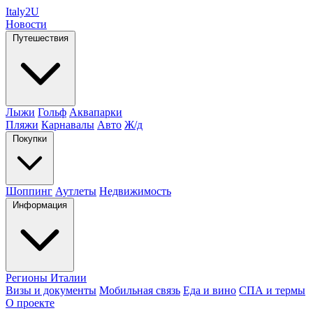
Italy
2U
Новости
Путешествия
Лыжи
Гольф
Аквапарки
Пляжи
Карнавалы
Авто
Ж/д
Покупки
Шоппинг
Аутлеты
Недвижимость
Информация
Регионы Италии
Визы и документы
Мобильная связь
Еда и вино
СПА и термы
О проекте