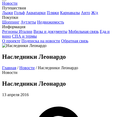
Новости
Путешествия
Лыжи
Гольф
Аквапарки
Пляжи
Карнавалы
Авто
Ж/д
Покупки
Шоппинг
Аутлеты
Недвижимость
Информация
Регионы Италии
Визы и документы
Мобильная связь
Еда и
вино
СПА и термы
О проекте
Подписка на новости
Обратная связь
Наследники Леонардо
Главная
/
Новости
/
Наследники Леонардо
Новости
Наследники Леонардо
13 апреля 2016