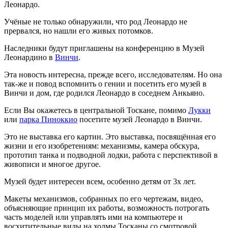
Леонардо.
Учёные не только обнаружили, что род Леонардо не
прервался, но нашли его живых потомков.
Наследники будут приглашены на конференцию в Музей
Леонардино в
Винчи
.
Эта новость интересна, прежде всего, исследователям. Но она
так-же и повод вспомнить о гении и посетить его музей в
Винчи и дом, где родился Леонардо в соседнем Анкьяно.
Если Вы окажетесь в центральной Тоскане, помимо
Лукки
или
парка Пиноккио
посетите музей Леонардо в Винчи.
Это не выставка его картин. Это выставка, посвящённая его
жизни и его изобретениям: механизмы, камера обскура,
прототип танка и подводной лодки, работа с перспективой в
живописи и многое другое.
Музей будет интересен всем, особенно детям от 3х лет.
Макеты механизмов, собранных по его чертежам, видео,
объясняющие принцип их работы, возможность потрогать
часть моделей или управлять ими на компьютере и
восхитительные виды на холмы Тосканы со смотровой