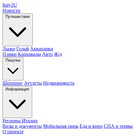
Italy
2U
Новости
Путешествия
Лыжи
Гольф
Аквапарки
Пляжи
Карнавалы
Авто
Ж/д
Покупки
Шоппинг
Аутлеты
Недвижимость
Информация
Регионы Италии
Визы и документы
Мобильная связь
Еда и вино
СПА и термы
О проекте