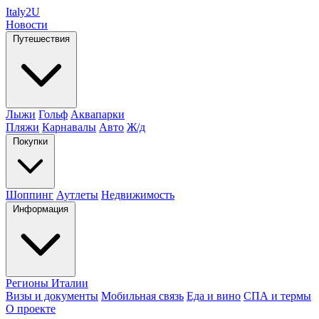
Italy
2U
Новости
Путешествия
Лыжи
Гольф
Аквапарки
Пляжи
Карнавалы
Авто
Ж/д
Покупки
Шоппинг
Аутлеты
Недвижимость
Информация
Регионы Италии
Визы и документы
Мобильная связь
Еда и вино
СПА и термы
О проекте