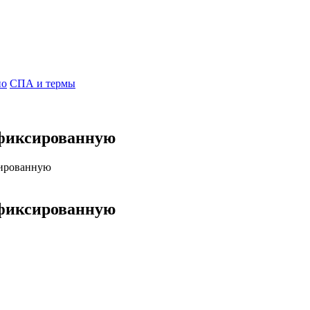
но
СПА и термы
 фиксированную
сированную
 фиксированную