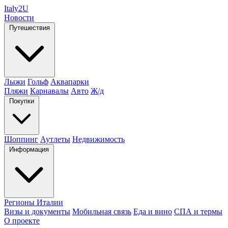
Italy
2U
Новости
Путешествия
Лыжи
Гольф
Аквапарки
Пляжи
Карнавалы
Авто
Ж/д
Покупки
Шоппинг
Аутлеты
Недвижимость
Информация
Регионы Италии
Визы и документы
Мобильная связь
Еда и вино
СПА и термы
О проекте