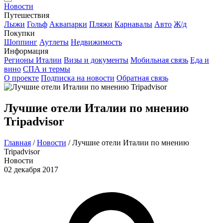
Новости
Путешествия
Лыжи
Гольф
Аквапарки
Пляжи
Карнавалы
Авто
Ж/д
Покупки
Шоппинг
Аутлеты
Недвижимость
Информация
Регионы Италии
Визы и документы
Мобильная связь
Еда и
вино
СПА и термы
О проекте
Подписка на новости
Обратная связь
Лучшие отели Италии по мнению
Tripadvisor
Главная
/
Новости
/
Лучшие отели Италии по мнению
Tripadvisor
Новости
02 декабря 2017