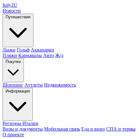
Italy
2U
Новости
Путешествия
Лыжи
Гольф
Аквапарки
Пляжи
Карнавалы
Авто
Ж/д
Покупки
Шоппинг
Аутлеты
Недвижимость
Информация
Регионы Италии
Визы и документы
Мобильная связь
Еда и вино
СПА и термы
О проекте