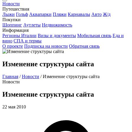
Новости
Путешествия
Лыжи
Гольф
Аквапарки
Пляжи
Карнавалы
Авто
Ж/д
Покупки
Шоппинг
Аутлеты
Недвижимость
Информация
Регионы Италии
Визы и документы
Мобильная связь
Еда и
вино
СПА и термы
О проекте
Подписка на новости
Обратная связь
Изменение структуры сайта
Главная
/
Новости
/
Изменение структуры сайта
Новости
Изменение структуры сайта
22 мая 2010