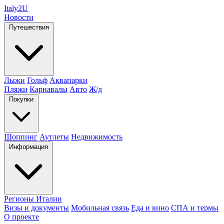
Italy
2U
Новости
Путешествия
Лыжи
Гольф
Аквапарки
Пляжи
Карнавалы
Авто
Ж/д
Покупки
Шоппинг
Аутлеты
Недвижимость
Информация
Регионы Италии
Визы и документы
Мобильная связь
Еда и вино
СПА и термы
О проекте