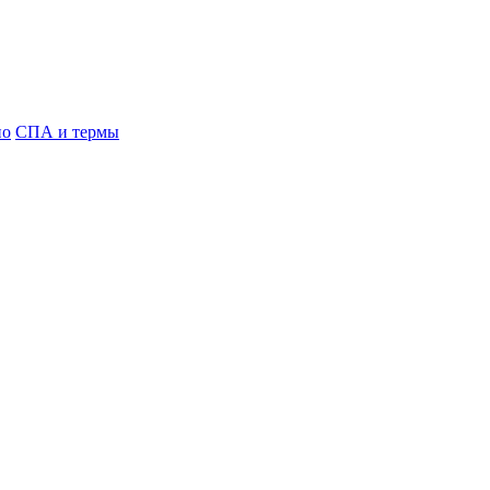
но
СПА и термы