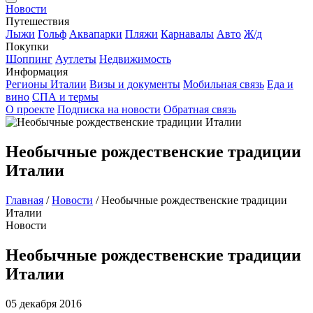
Новости
Путешествия
Лыжи
Гольф
Аквапарки
Пляжи
Карнавалы
Авто
Ж/д
Покупки
Шоппинг
Аутлеты
Недвижимость
Информация
Регионы Италии
Визы и документы
Мобильная связь
Еда и
вино
СПА и термы
О проекте
Подписка на новости
Обратная связь
Необычные рождественские традиции
Италии
Главная
/
Новости
/
Необычные рождественские традиции
Италии
Новости
Необычные рождественские традиции
Италии
05 декабря 2016