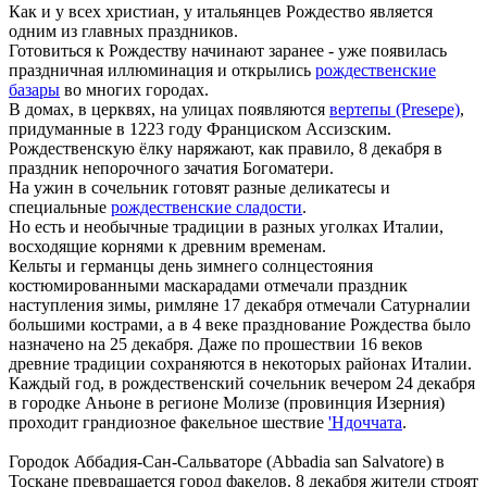
Как и у всех христиан, у итальянцев Рождество является
одним из главных праздников.
Готовиться к Рождеству начинают заранее - уже появилась
праздничная иллюминация и открылись
рождественские
базары
во многих городах.
В домах, в церквях, на улицах появляются
вертепы (Presepe)
,
придуманные в 1223 году Франциском Ассизским.
Рождественскую ёлку наряжают, как правило, 8 декабря в
праздник непорочного зачатия Богоматери.
На ужин в сочельник готовят разные деликатесы и
специальные
рождественские сладости
.
Но есть и необычные традиции в разных уголках Италии,
восходящие корнями к древним временам.
Кельты и германцы день зимнего солнцестояния
костюмированными маскарадами отмечали праздник
наступления зимы, римляне 17 декабря отмечали Сатурналии
большими кострами, а в 4 веке празднование Рождества было
назначено на 25 декабря. Даже по прошествии 16 веков
древние традиции сохраняются в некоторых районах Италии.
Каждый год, в рождественский сочельник вечером 24 декабря
в городке Аньоне в регионе Молизе (провинция Изерния)
проходит грандиозное факельное шествие
'Ндоччата
.
Городок Аббадия-Сан-Сальваторе (Abbadia san Salvatore) в
Тоскане превращается город факелов. 8 декабря жители строят