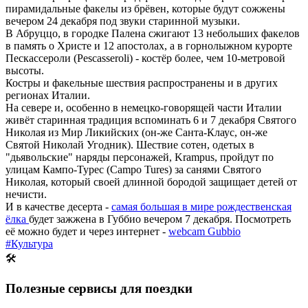
пирамидальные факелы из брёвен, которые будут сожжены
вечером 24 декабря под звуки старинной музыки.
В Абруццо, в городке Палена сжигают 13 небольших факелов
в память о Христе и 12 апостолах, а в горнолыжном курорте
Пескассероли (Pescasseroli) - костёр более, чем 10-метровой
высоты.
Костры и факельные шествия распространены и в других
регионах Италии.
На севере и, особенно в немецко-говорящей части Италии
живёт старинная традиция вспоминать 6 и 7 декабря Святого
Николая из Мир Ликийских (он-же Санта-Клаус, он-же
Святой Николай Угодник). Шествие сотен, одетых в
"дьявольские" наряды персонажей, Krampus, пройдут по
улицам Кампо-Турес (Campo Tures) за санями Святого
Николая, который своей длинной бородой защищает детей от
нечисти.
И в качестве десерта -
самая большая в мире рождественская
ёлка
будет зажжена в Губбио вечером 7 декабря. Посмотреть
её можно будет и через интернет -
webcam Gubbio
#Культура
🛠
Полезные сервисы для поездки