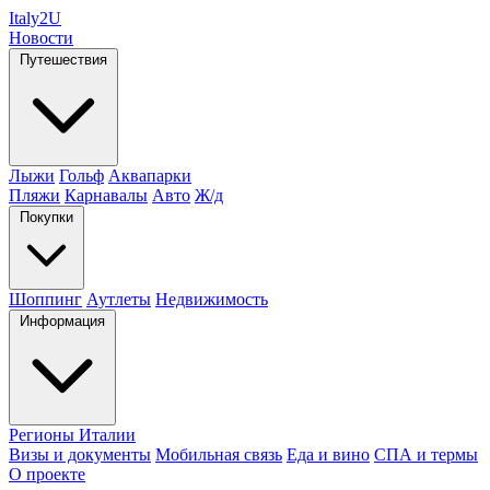
Italy
2U
Новости
Путешествия
Лыжи
Гольф
Аквапарки
Пляжи
Карнавалы
Авто
Ж/д
Покупки
Шоппинг
Аутлеты
Недвижимость
Информация
Регионы Италии
Визы и документы
Мобильная связь
Еда и вино
СПА и термы
О проекте