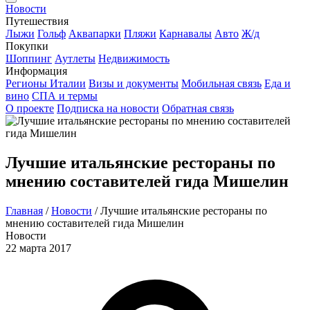
Новости
Путешествия
Лыжи
Гольф
Аквапарки
Пляжи
Карнавалы
Авто
Ж/д
Покупки
Шоппинг
Аутлеты
Недвижимость
Информация
Регионы Италии
Визы и документы
Мобильная связь
Еда и
вино
СПА и термы
О проекте
Подписка на новости
Обратная связь
Лучшие итальянские рестораны по
мнению составителей гида Мишелин
Главная
/
Новости
/
Лучшие итальянские рестораны по
мнению составителей гида Мишелин
Новости
22 марта 2017