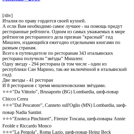
[/div]
Италия по праву гордится своей кухней.
А если Вам необходимо самое лучшее - на помощь придут
ресторанные рейтинги. Одним из самых уважаемых в мире
рейтингов ресторанного дела признан "красный" гид
Мишлен, издающийся ежегодно отдельными книгами по
разным странам.
Всего в путеводителе по ресторанам 343 итальянских
ресторана получили "звёзды" Мишлен:
Одну звезду - 294 ресторана (в том числе - один из
республики Сан Марино, так-же включённой в итальянский
гид).
Две звезды - 41 ресторан
И 8 ресторанов с тремя мишленовскими звёздами.
⭐⭐⭐"Da Vittorio", Brusaporto (BG) Lombardia, шеф-повар
Chicco Cerea
⭐⭐⭐"Dal Pescatore", Canneto sull'Oglio (MN) Lombardia, шеф-
повар Nadia Santini
⭐⭐⭐"Enoteca Pinchiorri", Firenze Toscana, шеф-повары Annie
Feolde e Riccardo Monco
⭐⭐⭐"La Pergola", Roma Lazio, шеф-повар Heinz Beck