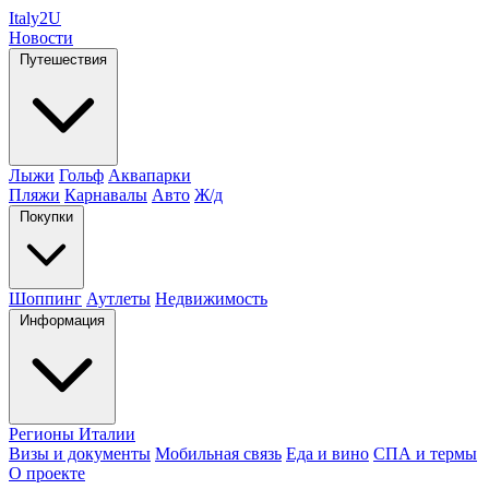
Italy
2U
Новости
Путешествия
Лыжи
Гольф
Аквапарки
Пляжи
Карнавалы
Авто
Ж/д
Покупки
Шоппинг
Аутлеты
Недвижимость
Информация
Регионы Италии
Визы и документы
Мобильная связь
Еда и вино
СПА и термы
О проекте