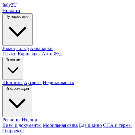
Italy
2U
Новости
Путешествия
Лыжи
Гольф
Аквапарки
Пляжи
Карнавалы
Авто
Ж/д
Покупки
Шоппинг
Аутлеты
Недвижимость
Информация
Регионы Италии
Визы и документы
Мобильная связь
Еда и вино
СПА и термы
О проекте