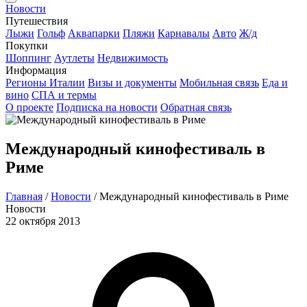
Новости
Путешествия
Лыжи
Гольф
Аквапарки
Пляжи
Карнавалы
Авто
Ж/д
Покупки
Шоппинг
Аутлеты
Недвижимость
Информация
Регионы Италии
Визы и документы
Мобильная связь
Еда и
вино
СПА и термы
О проекте
Подписка на новости
Обратная связь
Международный кинофестиваль в
Риме
Главная
/
Новости
/
Международный кинофестиваль в Риме
Новости
22 октября 2013