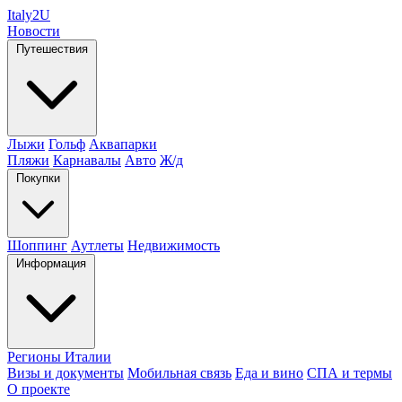
Italy
2U
Новости
Путешествия
Лыжи
Гольф
Аквапарки
Пляжи
Карнавалы
Авто
Ж/д
Покупки
Шоппинг
Аутлеты
Недвижимость
Информация
Регионы Италии
Визы и документы
Мобильная связь
Еда и вино
СПА и термы
О проекте