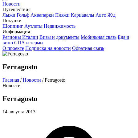
Новости
Путешествия
Лыжи
Гольф
Аквапарки
Пляжи
Карнавалы
Авто
Ж/д
Покупки
Шоппинг
Аутлеты
Недвижимость
Информация
Регионы Италии
Визы и документы
Мобильная связь
Еда и
вино
СПА и термы
О проекте
Подписка на новости
Обратная связь
Ferragosto
Главная
/
Новости
/
Ferragosto
Новости
Ferragosto
14 августа 2013