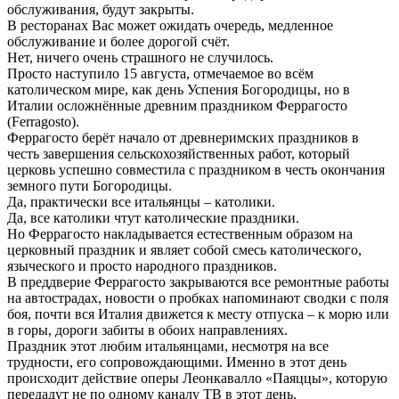
обслуживания, будут закрыты.
В ресторанах Вас может ожидать очередь, медленное
обслуживание и более дорогой счёт.
Нет, ничего очень страшного не случилось.
Просто наступило 15 августа, отмечаемое во всём
католическом мире, как день Успения Богородицы, но в
Италии осложнённые древним праздником Феррагосто
(Ferragosto).
Феррагосто берёт начало от древнеримских праздников в
честь завершения сельскохозяйственных работ, который
церковь успешно совместила с праздником в честь окончания
земного пути Богородицы.
Да, практически все итальянцы – католики.
Да, все католики чтут католические праздники.
Но Феррагосто накладывается естественным образом на
церковный праздник и являет собой смесь католического,
языческого и просто народного праздников.
В преддверие Феррагосто закрываются все ремонтные работы
на автострадах, новости о пробках напоминают сводки с поля
боя, почти вся Италия движется к месту отпуска – к морю или
в горы, дороги забиты в обоих направлениях.
Праздник этот любим итальянцами, несмотря на все
трудности, его сопровождающими. Именно в этот день
происходит действие оперы Леонкавалло «Паяццы», которую
передадут не по одному каналу ТВ в этот день.