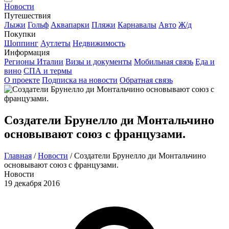
Новости
Путешествия
Лыжи
Гольф
Аквапарки
Пляжи
Карнавалы
Авто
Ж/д
Покупки
Шоппинг
Аутлеты
Недвижимость
Информация
Регионы Италии
Визы и документы
Мобильная связь
Еда и
вино
СПА и термы
О проекте
Подписка на новости
Обратная связь
Создатели Брунелло ди Монтальчино
основывают союз с французами.
Главная
/
Новости
/
Создатели Брунелло ди Монтальчино
основывают союз с французами.
Новости
19 декабря 2016