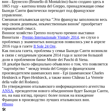
вин - Брунелло (Brunello di Montalcino) было создано здесь в
1865 году - кантина tenuta del Greppo, принадлежащая семье
Бьонди Санти фактически переходит под французское
управление.
Смешная итальянская шутка "Эти французы заполонили весь
мир своим дешевым, некачественным вином" приобретает
горьковатый смысл.
Винное хозяйство Греппо получало премию выставки
Винитали -
Premio Internazionale Vinitaly 2014
, но слухи о
проблемах у знаменитых виноделов появились уже в апреле
2016 года в газете
Il Sole 24 Ore
.
Как писала газета, проблемы у семьи Бьонди Санти возникли
в связи с неудачным урожаем 2014 года и залогом большой
доли в проблемном банке Monte dei Paschi di Siena.
18 декабря было официально объявлено о том, что появляется
"партнёрство " между tenuta del Greppo и францезским
производителем шампанских вин - Epi (шампанское Charles
Heidsieck и Piper-Heidsieck, а также вино Château La Verrerie
della valle del Rodano).
По утверждению итальянского информационного агентства
ANSA
, президентом нового объединения будет Бьонди Санти,
но, на наш взгляд, процесс более похож на вхождение
Франции в производство лучших итальянских вин.
#Вино
🛠