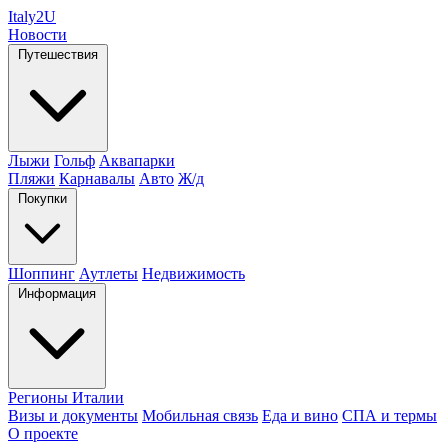
Italy
2U
Новости
Путешествия
Лыжи
Гольф
Аквапарки
Пляжи
Карнавалы
Авто
Ж/д
Покупки
Шоппинг
Аутлеты
Недвижимость
Информация
Регионы Италии
Визы и документы
Мобильная связь
Еда и вино
СПА и термы
О проекте