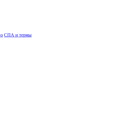
но
СПА и термы