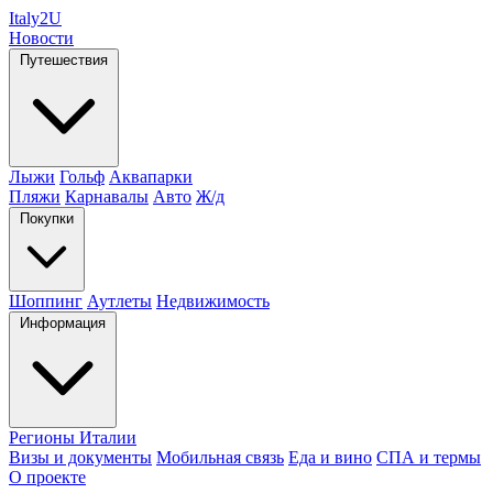
Italy
2U
Новости
Путешествия
Лыжи
Гольф
Аквапарки
Пляжи
Карнавалы
Авто
Ж/д
Покупки
Шоппинг
Аутлеты
Недвижимость
Информация
Регионы Италии
Визы и документы
Мобильная связь
Еда и вино
СПА и термы
О проекте