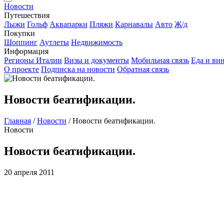
Новости
Путешествия
Лыжи
Гольф
Аквапарки
Пляжи
Карнавалы
Авто
Ж/д
Покупки
Шоппинг
Аутлеты
Недвижимость
Информация
Регионы Италии
Визы и документы
Мобильная связь
Еда и ви
О проекте
Подписка на новости
Обратная связь
Новости беатификации.
Главная
/
Новости
/
Новости беатификации.
Новости
Новости беатификации.
20 апреля 2011