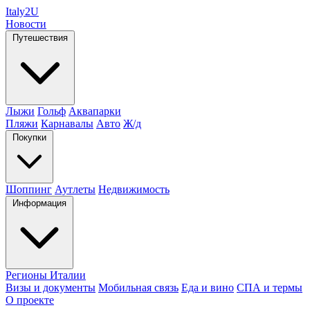
Italy
2U
Новости
Путешествия
Лыжи
Гольф
Аквапарки
Пляжи
Карнавалы
Авто
Ж/д
Покупки
Шоппинг
Аутлеты
Недвижимость
Информация
Регионы Италии
Визы и документы
Мобильная связь
Еда и вино
СПА и термы
О проекте