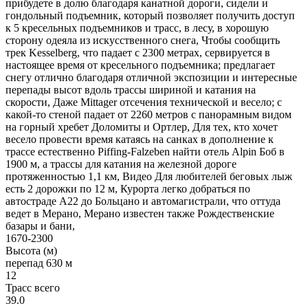
прибудете в долю благодаря канатной дороги, сидели и
гондольный подъемник, который позволяет получить доступ
к 5 кресельных подъемников и трасс, в лесу, в хорошую
сторону одеяла из искусственного снега, Чтобы сообщить
трек Kesselberg, что падает с 2300 метрах, сервируется в
настоящее время от кресельного подъемника; предлагает
снегу отлично благодаря отличной экспозиции и интересные
перепады высот вдоль трассы шириной и катания на
скорости, Даже Mittager отсечения технической и весело; с
какой-то стеной падает от 2260 метров с панорамным видом
на горный хребет Доломиты и Ортлер, Для тех, кто хочет
весело провести время катаясь на санках в дополнение к
трассе естественно Piffing-Falzeben найти отель Alpin Боб в
1900 м, а трассы для катания на железной дороге
протяженностью 1,1 км, Видео Для любителей беговых лыж
есть 2 дорожки по 12 м, Курорта легко добраться по
автостраде А22 до Больцано и автомагистрали, что оттуда
ведет в Мерано, Мерано известен также Рождественские
базары и бани,
1670-2300
Высота (м)
перепад 630 м
12
Трасс всего
39.0