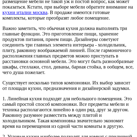
размещение мебели не такой уж и постой вопрос, как может
показаться. Кстати, при выборе мебели обратите внимание на
кухни италии москва
. В продаже имеются готовые
комплекты, которые преобразят любое помещение.
Важно заметить, что обычная кухня должна выполнять три
главные функции. Это приготовление пищи, хранение
продуктов питания, прием пищи. Дизайнеры советуют
соединить три главных элемента интерьера - холодильник,
плиту, раковину воображаемой линией. После гармоничного
расположения главных предметов можно приступать в
расстановки основной мебели. Это могут быть разнообразные
шкафы, стеллажи, стол, диваны, барная стойка, в ообщем, все,
чего душа пожелает.
Существует несколько типов компоновки. Их выбор зависит
от площади кухни, предназначения и дизайнерской задумки.
1. Линейная кухня подходят для небольшого помещения. Это
самый простой способ компоновки. Все предметы мебели и
техника располагаются линейно в один ряд, друг за другом.
Раковину разумнее разместить между плитой и
холодильником. Такая компоновка значительно экономит
время на перемещения из одной части комнаты в другую.
2. Угловые кухни наиболее подходят для комнат с приличной