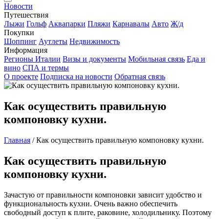
Новости
Путешествия
Лыжи
Гольф
Аквапарки
Пляжи
Карнавалы
Авто
Ж/д
Покупки
Шоппинг
Аутлеты
Недвижимость
Информация
Регионы Италии
Визы и документы
Мобильная связь
Еда и
вино
СПА и термы
О проекте
Подписка на новости
Обратная связь
Как осуществить правильную
компоновку кухни.
Главная
/
Как осуществить правильную компоновку кухни.
Как осуществить правильную
компоновку кухни.
Зачастую от правильности компоновки зависит удобство и
функциональность кухни. Очень важно обеспечить
свободный доступ к плите, раковине, холодильнику. Поэтому