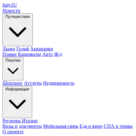
Italy
2U
Новости
Путешествия
Лыжи
Гольф
Аквапарки
Пляжи
Карнавалы
Авто
Ж/д
Покупки
Шоппинг
Аутлеты
Недвижимость
Информация
Регионы Италии
Визы и документы
Мобильная связь
Еда и вино
СПА и термы
О проекте