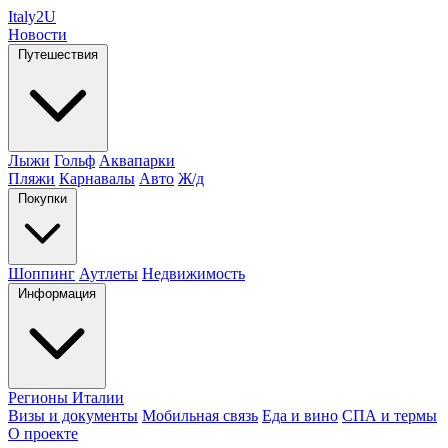
Italy
2U
Новости
Путешествия
Лыжи
Гольф
Аквапарки
Пляжи
Карнавалы
Авто
Ж/д
Покупки
Шоппинг
Аутлеты
Недвижимость
Информация
Регионы Италии
Визы и документы
Мобильная связь
Еда и вино
СПА и термы
О проекте