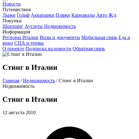
Новости
Путешествия
Лыжи
Гольф
Аквапарки
Пляжи
Карнавалы
Авто
Ж/д
Покупки
Шоппинг
Аутлеты
Недвижимость
Информация
Регионы Италии
Визы и документы
Мобильная связь
Еда и
вино
СПА и термы
О проекте
Подписка на новости
Обратная связь
Стинг в Италии
Главная
/
Недвижимость
/
Стинг в Италии
Недвижимость
Стинг в Италии
12 августа 2010