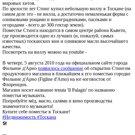
мировых хитов.
По зрелости лет Стинг купил небольшую виллу в Тоскане (на
самом деле это - не вилла, а достаточно немаленькая ферма с
оливковыми рощами и виноградниками, пасеками и
огородами - всего до 300 гектар земли).
Поместье Стинга находится в самом центре района Кьянти,
где производится одно из лучших (и, пожалуй, самых
известных) тосканских вин и оливковое масло высочайшего
качества.
Посмотреть на виллу можно на youtube -
В четверг, 5 августа 2010 года на официальном сайте города
Фильине д'Арно
появилось сообщение
об открытии Стингом
продуктового магазина в ближайшем к его поместью городке
Фильине д'Арно (Figline d'Arno) на юг-юговосток от
Флоренции.
Магазин носит название tenuta 'Il Palagio' по названию
поместья музыканта.
Попробуйте мёд, масло, салями и вино производства
знаменитого музыканта!
Купите себе поместье в Тоскане!
#Недвижимость
#Тоскана
🛠