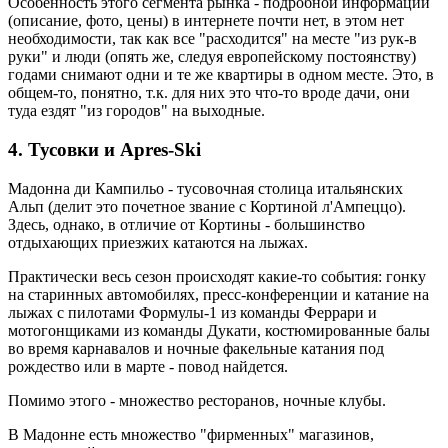
Особенность этого сегмента рынка - подробной информации
(описание, фото, цены) в интернете почти нет, в этом нет
необходимости, так как все "расходится" на месте "из рук-в
руки" и люди (опять же, следуя европейскому постоянству)
годами снимают одни и те же квартиры в одном месте. Это, в
общем-то, понятно, т.к. для них это что-то вроде дачи, они
туда ездят "из городов" на выходные.
4. Тусовки и Apres-Ski
Мадонна ди Кампильо - тусовочная столица итальянских
Альп (делит это почетное звание с Кортиной л'Ампеццо).
Здесь, однако, в отличие от Кортины - большинство
отдыхающих приезжих катаются на лыжах.
Практически весь сезон происходят какие-то события: гонку
на старинных автомобилях, пресс-конференции и катание на
лыжах с пилотами Формулы-1 из команды Феррари и
мотогонщиками из команды Дукати, костюмированные балы
во время карнавалов и ночные факельные катания под
рождество или в марте - повод найдется.
Помимо этого - множество ресторанов, ночные клубы.
В Мадонне есть множество "фирменных" магазинов,