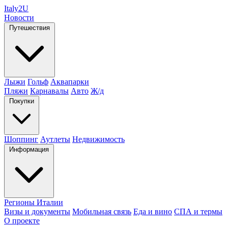
Italy
2U
Новости
Путешествия
Лыжи
Гольф
Аквапарки
Пляжи
Карнавалы
Авто
Ж/д
Покупки
Шоппинг
Аутлеты
Недвижимость
Информация
Регионы Италии
Визы и документы
Мобильная связь
Еда и вино
СПА и термы
О проекте