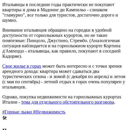
Итальянцы в последние годы практически не покупают
квартиры и дома в Мадонне ди Кампильо - слишком
"гламурно", все только для туристов, достаточно дорого и
шумно.
Внимание итальянцев обращено на городки в удобной
доступности от горнолыжных курортов, но не такие
помпезные: Пинцоло, Джустино, Стрембо. (Аналолгичная
ситуация наблюдается и на горнолыжном курорте Кортина
д'Ампеццо - итальянцы, как правило, покупают в соседней
Кадорме).
Свое жилье в горах
может быть интересно и с точки зрения
арендного дохода: квартира может сдаваться два
туристических сезона - и зимой (с декабря по апрель) и летом
(с мая по сентябрь) - летний отдых в горах очень популярен у
итальянцев.
Однако, покупка недвижимости на горнолыжных курортах
Италии -
тема для отдельного обстоятельного разговора
.
#Горные лыжи
#Недвижимость
🛠