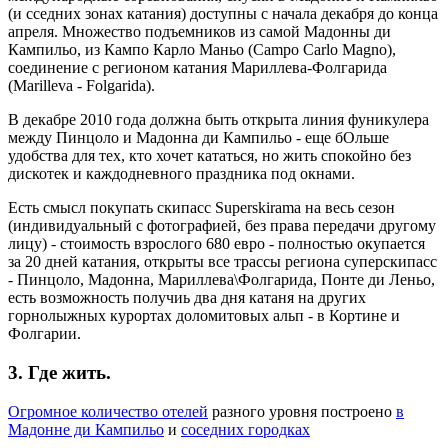
(и сседних зонах катания) доступны с начала декабря до конца
апреля. Множество подъемников из самой Мадонны ди
Кампильо, из Кампо Карло Маньо (Campo Carlo Magno),
соединение с регионом катания Мариллева-Фолгарида
(Marilleva - Folgarida).
В декабре 2010 года должна быть открыта линия фуникулера
между Пинцоло и Мадонна ди Кампильо - еще бОльше
удобства для тех, кто хочет кататься, но жить спокойно без
дискотек и каждодневного праздника под окнами.
Есть смысл покупать скипасс Superskirama на весь сезон
(индивидуальный с фотографией, без права передачи другому
лицу) - стоимость взрослого 680 евро - полностью окупается
за 20 дней катания, открыты все трассы региона суперскипасс
- Пинцоло, Мадонна, Мариллева\Фолгарида, Понте ди Леньо,
есть возможность получиь два дня катаня на других
горнолыжных курортах доломитовых альп - в Кортине и
Фолгарии.
3. Где жить.
Огромное количество отелей
разного уровня построено
в
Мадонне ди Кампильо
и
соседних городках