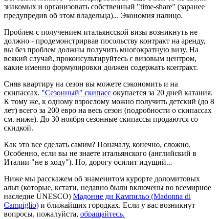
знакомых и организовать собственный "time-share" (заранее
предупредив об этом владельца)... Экономия налицо.
Проблем с получением итальянсской визы возникнуть не
должно - продемонстрирвав посольству контракт на аренду,
вы без проблем должны получить многократную визу. На
всякий случай, проконсультируйтесь с визовым центром,
какие именно формулировки должен содержать контракт.
Сняв квартиру на сезон вы можете сэкономить и на
скипассах.
"Сезонный" скипасс
окупается за 20 дней катания.
К тому же, к одному взрослому можно получить детский (до 8
лет) всего за 200 евро на весь сезон (подробности о скипассах
см. ниже). До 30 ноября сезонные скипассы продаются со
скидкой.
Как это все сделать самим? Поначалу, конечно, сложно.
Особенно, если вы не знаете итальянского (английский в
Италии "не в ходу"). Но, дорогу осилит идущий...
Ниже мы расскажем об знаменитом курорте доломитовых
альп (которые, кстати, недавно были включены во всемирное
наследие UNESCO)
Мадонне ди Кампильо (Madonna di
Campiglio)
и ближайших городках. Если у вас возникнут
вопросы, пожалуйста,
обращайтесь.