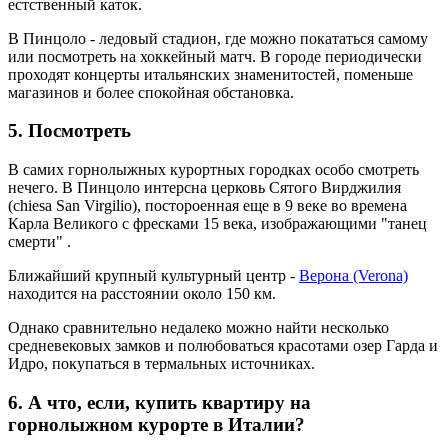
естственный каток.
В Пинцоло - ледовый стадион, где можно покататься самому
или посмотреть на хоккейный матч. В городе периодически
проходят концерты итальянских знаменитостей, поменьше
магазинов и более спокойная обстановка.
5. Посмотреть
В самих горнолыжных курортных городках особо смотреть
нечего. В Пинцоло интерсна церковь Сятого Вирджилия
(chiesa San Virgilio), постороенная еще в 9 веке во времена
Карла Великого с фресками 15 века, изображающими "танец
смерти" .
Ближайший крупный культурный центр -
Верона (Verona)
находится на расстоянии около 150 км.
Однако сравнительно недалеко можно найти несколько
средневековых замков и полюбоваться красотами озер Гарда и
Идро, покупаться в термальных источниках.
6. А что, если, купить квартиру на
горнолыжном курорте в Италии?