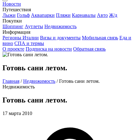
Новости
Путешествия
Лыжи
Гольф
Аквапарки
Пляжи
Карнавалы
Авто
Ж/д
Покупки
Шоппинг
Аутлеты
Недвижимость
Информация
Регионы Италии
Визы и документы
Мобильная связь
Еда и
вино
СПА и термы
О проекте
Подписка на новости
Обратная связь
Готовь сани летом.
Главная
/
Недвижимость
/
Готовь сани летом.
Недвижимость
Готовь сани летом.
17 марта 2010