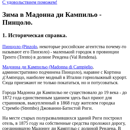
С удовольствием поможем!
Зима в Мадонна ди Кампильо -
Пинцоло.
1. Историческая справка.
Пинцоло (Pinzolo
, некоторые российские агентства почему-то
называют его Пинзоло) - маленький городок в провинции
Тренто (Trento) в долине Рендена (Val Rendena).
Мадонна ди Кампильо (Madonna di Campiglio
,
административно подчинена Пинцоло), наравне с Кортина
д'Ампеццо, наиболее модный в Италии горнолыжный курорт.
Сюда приезжают не только покататься, но и потусоваться.
Города Мадонна ди Кампильо не существовало до 19 века - до
1872 года единственным зданием здесь был приют для
странников, выкупленный в 1868 году жителем городка
Стрембо (Strembo) Джованни-Батистой Риги.
На месте старых полуразвалившихся зданий Риги построил
отель, в 1875 году на собственные средства проложил дорогу,
соединившую Мадонну ди Камптльо с долиной Рендена. В