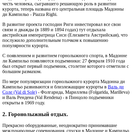
честь человека, сыгравшего решающую роль в развитии
курорта, теперь названа его центральная площадь Мадонны
ди Кампильо - Piazza Righi.
В развитие проекта господин Риги инвестировал все свои
связи и дважды (в 1889 и 1894 годах) тут отдыхала
австрийская императрица Сиси (Елизавета Австрийская), что
послужило дополнительным толчком к повышению
популярности курорта.
С появлением и развитием горнолыжного спорта, в Мадонне
ли Кампильо появляются подъемники: 27 февраля 1910 года
был открыт первый подъемник, столетие которого отметили с
большим размахом.
По мере популяризации горнолыжного курорта Мадонна ди
Кампильо развиваются и близлежащщие курорты в
Валь ди
Соле (Val di Sole)
- Фолгарида, Мариллева (Folgarida, Marilleva)
и Валь Рендена (Val Rendena) - в Пинцоло подъемники
открыты в 1969 году.
2. Горонолыжный отдых.
Прекрасно оборудованные, неоднократно принимавшие
международные соревнования, спуски в Мадонне и Кампильо