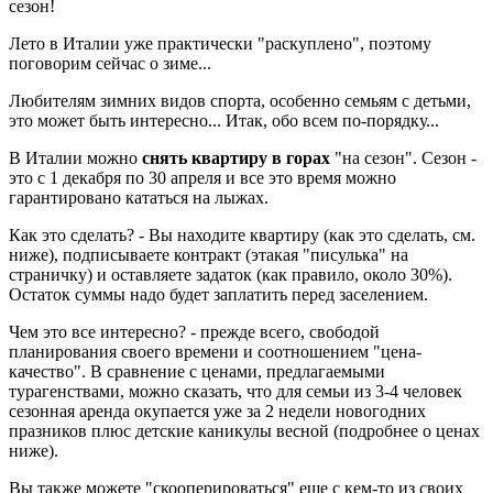
сезон!
Лето в Италии уже практически "раскуплено", поэтому
поговорим сейчас о зиме...
Любителям зимних видов спорта, особенно семьям с детьми,
это может быть интересно... Итак, обо всем по-порядку...
В Италии можно
снять квартиру в горах
"на сезон". Сезон -
это с 1 декабря по 30 апреля и все это время можно
гарантировано кататься на лыжах.
Как это сделать? - Вы находите квартиру (как это сделать, см.
ниже), подписываете контракт (этакая "писулька" на
страничку) и оставляете задаток (как правило, около 30%).
Остаток суммы надо будет заплатить перед заселением.
Чем это все интересно? - прежде всего, свободой
планирования своего времени и соотношением "цена-
качество". В сравнение с ценами, предлагаемыми
турагенствами, можно сказать, что для семьи из 3-4 человек
сезонная аренда окупается уже за 2 недели новогодних
празников плюс детские каникулы весной (подробнее о ценах
ниже).
Вы также можете "скооперироваться" еще с кем-то из своих